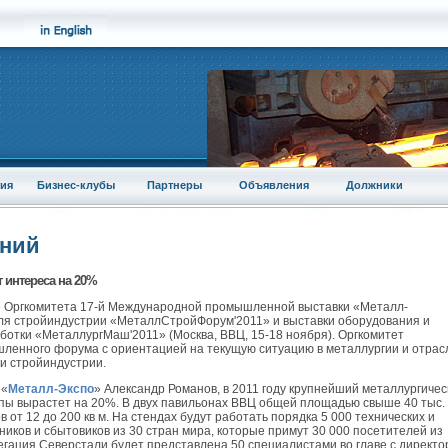
ия
Бизнес-клубы
Партнеры
Объявления
Должники
аний
т интереса на 20%
ие Оргкомитета 17-й Международной промышленной выставки «Металл-
для стройиндустрии «МеталлСтройФорум'2011» и выставки оборудования и
ботки «МеталлургМаш'2011» (Москва, ВВЦ, 15-18 ноября). Оргкомитет
ленного форума с ориентацией на текущую ситуацию в металлургии и отрас
и стройиндустрии.
 «
Металл-Экспо
» Александр Романов, в 2011 году крупнейший металлургичес
пы вырастет на 20%. В двух павильонах ВВЦ общей площадью свыше 40 тыс. 
в от 12 до 200 кв м. На стендах будут работать порядка 5 000 технических и
иков и сбытовиков из 30 стран мира, которые примут 30 000 посетителей из
легация Северстали будет представлена 50 специалистами во главе с директ