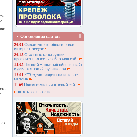
4%
ях
нок
Обновление сайтов
26.01
Союзкомплект обновил свой
интернет-ресурс
26.12
Стальные конструкции -
профлист полностью обновили сайт
14.03
Невский Алюминий обновил сайт
и добавил новый функционал
13.01
КТЗ сделал акцент на интернет-
магазин
11.09
Новая компания = новый сайт
ого
Читать все новости
А
ов,