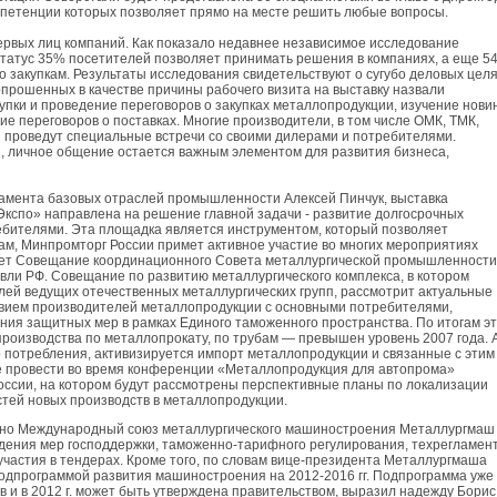
мпетенции которых позволяет прямо на месте решить любые вопросы.
первых лиц компаний. Как показало недавнее независимое исследование
статус 35% посетителей позволяет принимать решения в компаниях, а еще 5
о закупкам. Результаты исследования свидетельствуют о сугубо деловых цел
рошенных в качестве причины рабочего визита на выставку назвали
упки и проведение переговоров о закупках металлопродукции, изучение нови
ние переговоров о поставках. Многие производители, в том числе ОМК, ТМК,
 проведут специальные встречи со своими дилерами и потребителями.
, личное общение остается важным элементом для развития бизнеса,
тамента базовых отраслей промышленности Алексей Пинчук, выставка
кспо» направлена на решение главной задачи - развитие долгосрочных
бителями. Эта площадка является инструментом, который позволяет
ам, Минпромторг России примет активное участие во многих мероприятиях
дет Совещание координационного Совета металлургической промышленности
ли РФ. Совещание по развитию металлургического комплекса, в котором
елей ведущих отечественных металлургических групп, рассмотрит актуальные
твием производителей металлопродукции с основными потребителями,
ия защитных мер в рамках Единого таможенного пространства. По итогам эт
производства по металлопрокату, по трубам — превышен уровень 2007 года. 
о потребления, активизируется импорт металлопродукции и связанные с этим
е провести во время конференции «Металлопродукция для автопрома»
оссии, на котором будут рассмотрены перспективные планы по локализации
тей новых производств в металлопродукции.
вно Международный союз металлургического машиностроения Металлургмаш
ждения мер господдержки, таможенно-тарифного регулирования, техрегламент
участия в тендерах. Кроме того, по словам вице-президента Металлургмаша
одпрограммой развития машиностроения на 2012-2016 гг. Подпрограмма уже
в и в 2012 г. может быть утверждена правительством, выразил надежду Борис