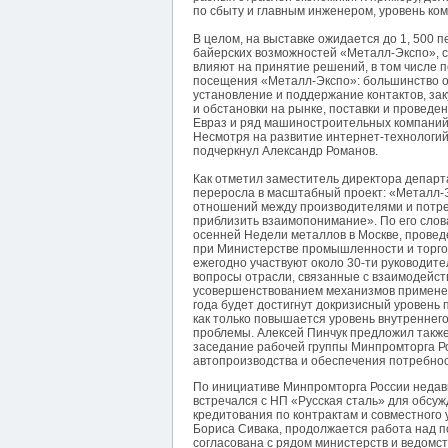
по сбыту и главным инженером, уровень ко
В целом, на выставке ожидается до 1, 500 
байерских возможностей «Металл-Экспо», 
влияют на принятие решений, в том числе п
посещения «Металл-Экспо»: большинство оп
установление и поддержание контактов, зак
и обстановки на рынке, поставки и проведе
Евраз и ряд машиностроительных компаний
Несмотря на развитие интернет-технологий
подчеркнул Александр Романов.
Как отметил заместитель директора депар
переросла в масштабный проект: «Металл-Э
отношений между производителями и потре
приблизить взаимопонимание». По его слов
осенней Недели металлов в Москве, прове
при Министерстве промышленности и торгов
ежегодно участвуют около 30-ти руководит
вопросы отрасли, связанные с взаимодейс
усовершенствованием механизмов применен
года будет достигнут докризисный уровень 
как только повышается уровень внутреннег
проблемы. Алексей Пинчук предложил такж
заседание рабочей группы Минпромторга Р
автопроизводства и обеспечения потребнос
По инициативе Минпромторга России неда
встречался с НП «Русская сталь» для обсу
кредитования по контрактам и совместного 
Бориса Сивака, продолжается работа над п
согласована с рядом министерств и ведомст