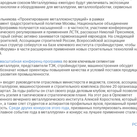
народным союзом Металлургмаш ежегодно будут увеличивать экспозиции
хнологии и оборудование для металлургии, металлообработки, сервисных
ьникова «Проектирование металлоконструкций» в рамках
ент градостроительной политики Москвы, Национальное объединение
Программа получается насыщенной — в частности, участники конференции
нического регулирования и применения ЛСТК, рассказал Николай Пресняков,
торый сейчас активно занимается гармонизацией еврокодов. На следующей
троителей, Ассоциации строителей России, Всероссийской ассоциации
ных структур соберутся на базе ключевого института стройиндустрии, чтобы
Форума» в части расширения применения новых строительных технологий н
й.
масштабная конференц-программа
по всем ключевым сегментам
й металлурги, представители ТЭК, стройиндустрии, машиностроения обсудят
 обозначат новые ориентиры повышения качества и условий поставок продукц
 развития промышленности.
» входят руководители отраслевых министерств и ведомств, союзов, ассоциа
таллургии, машиностроения и строительного комплекса (более 20 организаци
артал. За годы работы он стал своего рода деловым клубом, который позвол
ь усилия в тактическом и стратегическом плане. На этот раз в Оргкомитет
енного вечернего металлургического института Алексей Коростелев, который
», а также слет студентов и аспирантов профильных вузов, призванный прив
сть.
Среди других конкурсов этого года
, призванных популяризовать иннова
лавное событие года в металлургии» и конкурс на лучшее применение стали 
Р