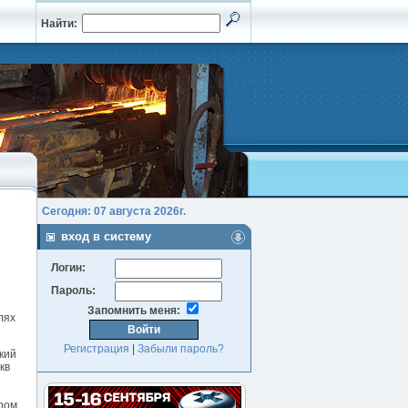
Найти:
Сегодня: 07 августа 2026г.
вход в систему
Логин:
Пароль:
Запомнить меня:
лях
Регистрация
|
Забыли пароль?
кий
кв
ором