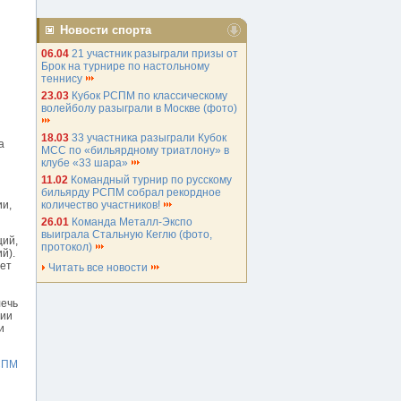
Новости спорта
06.04
21 участник разыграли призы от
Брок на турнире по настольному
теннису
23.03
Кубок РСПМ по классическому
волейболу разыграли в Москве (фото)
18.03
33 участника разыграли Кубок
а
МСС по «бильярдному триатлону» в
клубе «33 шара»
11.02
Командный турнир по русскому
бильярду РСПМ собрал рекордное
количество участников!
ии,
26.01
Команда Металл-Экспо
выиграла Стальную Кеглю (фото,
ций,
протокол)
й).
яет
Читать все новости
лечь
ции
и
СПМ