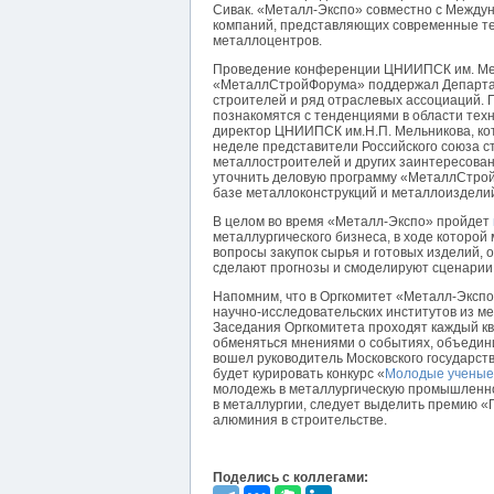
Сивак. «Металл-Экспо» совместно с Между
компаний, представляющих современные те
металлоцентров.
Проведение конференции ЦНИИПСК им. Мел
«МеталлСтройФорума» поддержал Департам
строителей и ряд отраслевых ассоциаций. 
познакомятся с тенденциями в области тех
директор ЦНИИПСК им.Н.П. Мельникова, ко
неделе представители Российского союза с
металлостроителей и других заинтересован
уточнить деловую программу «МеталлСтрой
базе металлоконструкций и металлоиздели
В целом во время «Металл-Экспо» пройдет
металлургического бизнеса, в ходе которо
вопросы закупок сырья и готовых изделий,
сделают прогнозы и смоделируют сценарии
Напомним, что в Оргкомитет «Металл-Экспо
научно-исследовательских институтов из ме
Заседания Оргкомитета проходят каждый кв
обменяться мнениями о событиях, объединит
вошел руководитель Московского государств
будет курировать конкурс «
Молодые ученые
молодежь в металлургическую промышленно
в металлургии, следует выделить премию «Г
алюминия в строительстве.
Поделись с коллегами: