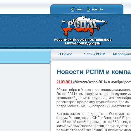
О Союзе
Члены РСПМ
Мероприят
Новости РСПМ и комп
21.09.2011
«Металл-Экспо`2011» в ноябре: рос
20 сентября в Москве состоялось заседан
Экспо`2011», выставки металлопродукции 
технологий для металлургии и металлообра
рассмотрел программу крупнейшего промыш
потребления - машиностроении, нефтегазе 
Как рассказал сопредседатель Оргкомитета
форум России, стран СНГ и Восточной Евро
м с 15 по 18 ноября разместятся 650 стендо
коммерческих специалистов, производственн
разных отраслей экономики. К примеру, де