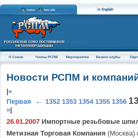
О Союзе
Члены РСПМ
Мероприятия
Бизнес-клубы
Пар
Новости РСПМ и компани
|
«
1
←
Первая
1352
1353
1354
1355
1356
»
|
26.01.2007
Импортные резьбовые шпил
Метизная Торговая Компания
(Москва) 