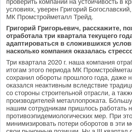
проверить компании на устойчивость в к
условиях, уверен Григорий Богославский
МК Промстройметалл Трейд.
Григорий Григорьевич, расскажите, по
отработала три квартала текущего год
адаптироваться в сложившихся услов
насколько компания оказалась стресс
Три квартала 2020 г. наша компания отр
итогам этого периода МК Промстроймета
сохранил обороты прошлого года, даже н
оказался неактивным вследствие традици
со стороны строительной отрасли, а такж
производителей металлопроката. Бóльш
нашим сотрудникам пришлось работать н
противоэпидемиологических мер. При эт
минимизировать потери оборотов в эти ме
свои рыночные позиции. Ну а
III
квартал 