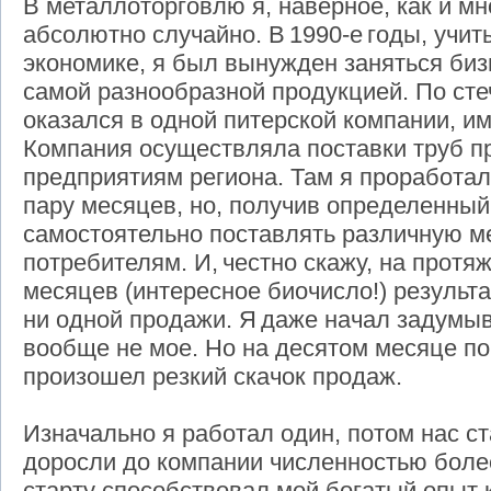
В металлоторговлю я, наверное, как и м
абсолютно случайно. В 1990-е годы, учи
экономике, я был вынужден заняться биз
самой разнообразной продукцией. По ст
оказался в одной питерской компании, 
Компания осуществляла поставки труб
предприятиям региона. Там я проработал
пару месяцев, но, получив определенный
самостоятельно поставлять различную 
потребителям. И, честно скажу, на протя
месяцев (интересное биочисло!) результ
ни одной продажи. Я даже начал задумыв
вообще не мое. Но на десятом месяце п
произошел резкий скачок продаж.
Изначально я работал один, потом нас ста
доросли до компании численностью более
старту способствовал мой богатый опыт 