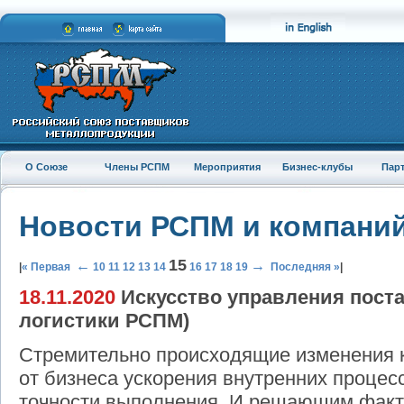
О Союзе
Члены РСПМ
Мероприятия
Бизнес-клубы
Пар
Новости РСПМ и компани
15
←
→
|
« Первая
10
11
12
13
14
16
17
18
19
Последняя »
|
18.11.2020
Искусство управления поста
логистики РСПМ)
Стремительно происходящие изменения 
от бизнеса ускорения внутренних процесс
точности выполнения. И решающим факт