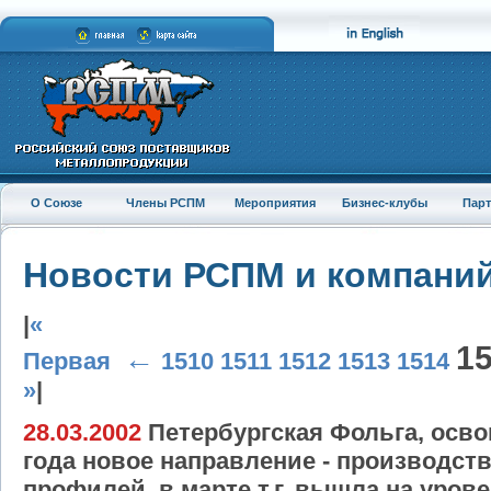
О Союзе
Члены РСПМ
Мероприятия
Бизнес-клубы
Пар
Новости РСПМ и компани
|
«
1
←
Первая
1510
1511
1512
1513
1514
»
|
28.03.2002
Петербургская Фольга, осв
года новое направление - производс
профилей, в марте т.г. вышла на уро