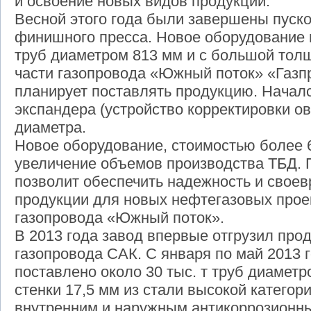
и освоение новых видов продукции.
Весной этого года были завершены пуск
финишного пресса. Новое оборудование 
труб диаметром 813 мм и с большой тол
части газопровода «Южный поток» «Газп
планирует поставлять продукцию. Начал
экспандера (устройство корректировки о
диаметра.
Новое оборудование, стоимостью более 6
увеличение объемов производства ТБД. П
позволит обеспечить надежность и своев
продукции для новых нефтегазовых проек
газопровода «Южный поток».
В 2013 года завод впервые отгрузил пр
газопровода САК. С января по май 2013 
поставлено около 30 тыс. т труб диамет
стенки 17,5 мм из стали высокой категори
внутренним и наружным антикоррозионн