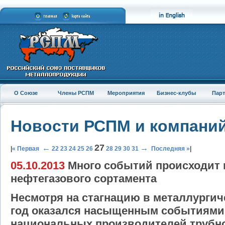
О Союзе
Члены РСПМ
Мероприятия
Бизнес-клубы
Пар
Новости РСПМ и компани
27
←
→
|
« Первая
22
23
24
25
26
28
29
30
31
Последняя »
|
05.10.2013
Много событий происходит 
нефтегазового сортамента
Несмотря на стагнацию в металлургич
год оказался насыщенным событиями 
национальных производителей трубно