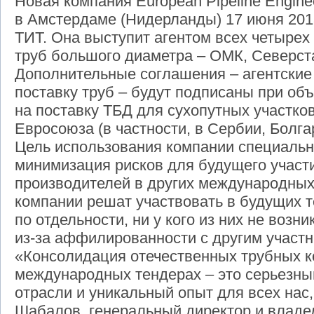
Новая компания European Pipeline Engine
в Амстердаме (Нидерланды) 17 июня 201
ТИТ. Она выступит агентом всех четырех
труб большого диаметра – ОМК, Северст
Дополнительные соглашения – агентские
поставку труб – будут подписаны при об
на поставку ТБД для сухопутных участко
Евросоюза (в частности, в Сербии, Болга
Цель использования компании специальн
минимизация рисков для будущего участ
производителей в других международных 
компании решат участвовать в будущих 
по отдельности, ни у кого из них не возн
из-за аффилированности с другим участн
«Консолидация отечественных трубных к
международных тендерах – это серьезны
отрасли и уникальный опыт для всех нас,
Шабалов, генеральный директор и владе