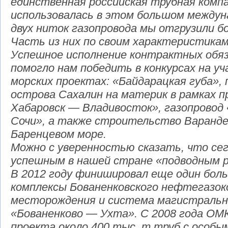
единственная российская трубная компа
использовалась в этом большом междун
двух ниток газопровода мы отгрузили б
Часть из них по своим характеристикам
Успешное исполнение контрактных обяз
помогло нам победить в конкурсах на уч
морских проектах: «Байдарацкая губа», 
острова Сахалин на материк в рамках 
Хабаровск — Владивосток», газопровод
Сочи», а также строительство Варанде
Баренцевом море.
Можно с уверенностью сказать, что с
успешным в нашей стране «подводным 
В 2012 году финишировал еще один бол
комплексы Бованенковского нефтегазо
месторождения и система магистральн
«Бованенково — Ухта». С 2008 года ОМ
проекта около 400 тыс. т труб с особы