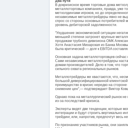
Два пути
В докризисное время торговые дома метхол
металлоторговых компаниях, правда, уже 
метхолдингами игроков, но до определенно
независимые металлотрейдеры явно не выд
спрос со стороны основных потребителей м
уровень дебиторской задолженности.
"Ухудшение экономической ситуации негати
меньшей степени затронет крупные металл
продажам трубного дивизиона ОМК Александ
Хотя Анастасия Михарская из Банка Москвы 
была критической — долг к EBITDA составлял
Основная задача металлоторговцев сейчас 
Сами независимые металлотрейдеры настаи
домам производителей. Дело в том, что то
сильного охвата региональных рынков.
Металлотрейдеры же хвастаются, что, несм
большой диверсифицированной клиентской ба
преимущество в кризис нередко на стороне
снижение цен",— подтверждает Виктор Ков
Однако пока на металлургический рынок не 
из-за последствий кризиса.
Эксперты видят две тенденции, которые мог
интеграции и будут строить вертикально и
трейдинг, или, напротив, предпочтут весь н
По признанию участников рынка, они занял