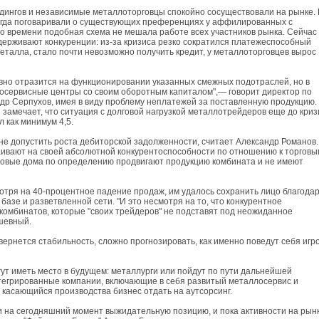
дингов и независимые металлоторговцы спокойно сосуществовали на рынке. 
тогда поговаривали о существующих преференциях у аффилированных с
го времени подобная схема не мешала работе всех участников рынка. Сейчас
ерживают конкуренции: из-за кризиса резко сократился платежеспособный
еталла, стало почти невозможно получить кредит, у металлоторговцев вырос
вно отразится на функционировании указанных смежных подотраслей, но в
осервисные центры со своим оборотным капиталом",— говорит директор по
р Серпухов, имея в виду проблему неплатежей за поставленную продукцию.
замечает, что ситуация с долговой нагрузкой металлотрейдеров еще до криз
 как минимум 4,5.
не допустить роста дебиторской задолженности, считает Александр Романов.
вают на своей абсолютной конкурентоспособности по отношению к торговы
рговые дома по определению продвигают продукцию комбината и не имеют
отря на 40-процентное падение продаж, им удалось сохранить лицо благода
зе и разветвленной сети. "И это несмотря на то, что конкурентное
 комбинатов, которые "своих трейдеров" не подставят под неожиданное
шевный.
вернется стабильность, сложно прогнозировать, как именно поведут себя игр
ут иметь место в будущем: металлурги или пойдут по пути дальнейшей
нтегрированные компании, включающие в себя развитый металлосервис и
е касающийся производства бизнес отдать на аутсорсинг.
и на сегодняшний момент выжидательную позицию, и пока активности на рын