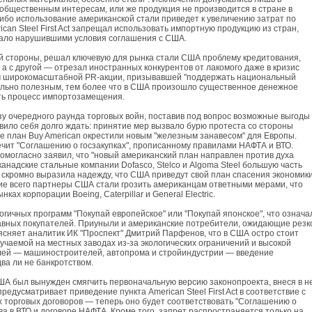
 общественным интересам, или же продукция не производится в стране в
либо использование американской стали приведет к увеличению затрат по
ican Steel First Act запрещал использовать импортную продукцию из стран,
нало нарушившими условия соглашения с США.
ой стороны, решал ключевую для рынка стали США проблему кредитования,
а с другой — отрезал иностранных конкурентов от лакомого даже в кризис
зом широкомасштабной PR-акции, призывавшей "поддержать национальный
тельно полезным, тем более что в США произошло существенное денежное
ть процесс импортозамещения.
озу очередного раунда торговых войн, поставив под вопрос возможные выгоды
вило себя долго ждать: принятие мер вызвало бурю протеста со стороны
 план Buy American окрестили новым "железным занавесом" для Европы.
чит "Соглашению о госзакупках", прописанному правилами НАФТА и ВТО.
могласно заявил, что "новый американский план направлен против духа
канадские стальные компании Dofasco, Stelco и Algoma Steel большую часть
скромно выразила надежду, что США приведут свой план спасения экономики
ие всего партнеры США стали грозить американцам ответными мерами, что
х корпорации Boeing, Caterpillar и General Electric.
гичных программ "Покупай европейское" или "Покупай японское", что означа
авных покупателей. Приуныли и американские потребители, ожидающие резк
оясняет аналитик ИК "Проспект" Дмитрий Парфенов, что в США остро стоит
учаемой на местных заводах из-за экологических ограничений и высокой
лей — машиностроителей, автопрома и стройиндустрии — введение
ва ли не банкротством.
ША был вынужден смягчить первоначальную версию законопроекта, внеся в н
едусматривает приведение пункта American Steel First Act в соответствие с
орговых договоров — теперь оно будет соответствовать "Соглашению о
ва в ВТО и договоре НАФТА. Кроме того, запрет распространяется только на