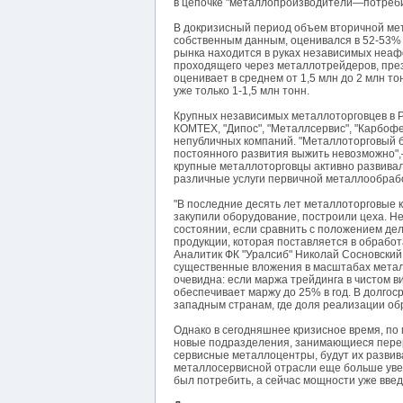
в цепочке "металлопроизводители—потреби
В докризисный период объем вторичной мет
собственным данным, оценивался в 52-53% 
рынка находится в руках независимых неа
проходящего через металлотрейдеров, пре
оценивает в среднем от 1,5 млн до 2 млн т
уже только 1-1,5 млн тонн.
Крупных независимых металлоторговцев в 
КОМТЕХ, "Дипос", "Металлсервис", "Карбофе
непубличных компаний. "Металлоторговый б
постоянного развития выжить невозможно",
крупные металлоторговцы активно развивал
различные услуги первичной металлообработ
"В последние десять лет металлоторговые 
закупили оборудование, построили цеха. Не
состоянии, если сравнить с положением дел
продукции, которая поставляется в обрабо
Аналитик ФК "Уралсиб" Николай Сосновский
существенные вложения в масштабах металл
очевидна: если маржа трейдинга в чистом в
обеспечивает маржу до 25% в год. В долгос
западным странам, где доля реализации об
Однако в сегодняшнее кризисное время, по
новые подразделения, занимающиеся перера
сервисные металлоцентры, будут их развива
металлосервисной отрасли еще больше уве
был потребить, а сейчас мощности уже вве