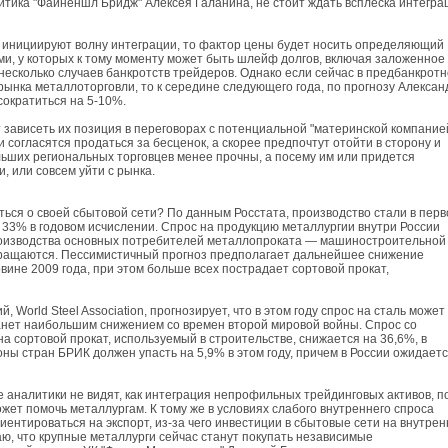
итика "Файненшл Бридж" Алексея Галанина, не стоит ждать всплеска интегра
 инициируют волну интеграции, то фактор цены будет носить определяющий
ми, у которых к тому моменту может быть шлейф долгов, включая заложенное
 несколько случаев банкротств трейдеров. Однако если сейчас в предбанкрот
ынка металлоторговли, то к середине следующего года, по прогнозу Алексан
сократиться на 5-10%.
зависеть их позиция в переговорах с потенциальной "материнской компанией
согласятся продаться за бесценок, а скорее предпочтут отойти в сторону и
ьших региональных торговцев менее прочны, а посему им или придется
, или совсем уйти с рынка.
ться о своей сбытовой сети? По данным Росстата, производство стали в пер
а 33% в годовом исчислении. Спрос на продукцию металлургии внутри России
роизводства основных потребителей металлопроката — машиностроительной
ращаются. Пессимистичный прогноз предполагает дальнейшее снижение
ине 2009 года, при этом больше всех пострадает сортовой прокат,
 World Steel Association, прогнозирует, что в этом году спрос на сталь может
станет наибольшим снижением со времен второй мировой войны. Спрос со
а сортовой прокат, используемый в строительстве, снижается на 36,6%, в
оны стран БРИК должен упасть на 5,9% в этом году, причем в России ожидает
 аналитики не видят, как интеграция непрофильных трейдинговых активов, п
ет помочь металлургам. К тому же в условиях слабого внутреннего спроса
иентироваться на экспорт, из-за чего инвестиции в сбытовые сети на внутре
ю, что крупные металлурги сейчас станут покупать независимые