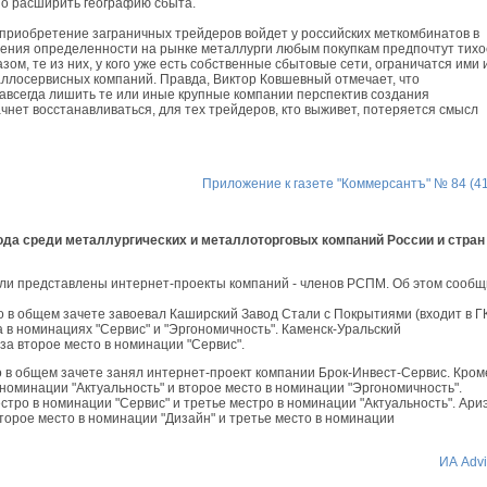
но расширить географию сбыта.
 приобретение заграничных трейдеров войдет у российских меткомбинатов в
вления определенности на рынке металлурги любым покупкам предпочтут тихо
ом, те из них, у кого уже есть собственные сбытовые сети, ограничатся ими 
аллосервисных компаний. Правда, Виктор Ковшевный отмечает, что
авсегда лишить те или иные крупные компании перспектив создания
ачнет восстанавливаться, для тех трейдеров, кто выживет, потеряется смысл
Приложение к газете "Коммерсантъ" № 84 (4
ода среди металлургических и металлоторговых компаний России и стран
ыли представлены интернет-проекты компаний - членов РСПМ. Об этом сооб
о в общем зачете завоевал Каширский Завод Стали с Покрытиями (входит в Г
 в номинациях "Сервис" и "Эргономичность". Каменск-Уральский
за второе место в номинации "Сервис".
 в общем зачете занял интернет-проект компании Брок-Инвест-Сервис. Кром
 номинации "Актуальность" и второе место в номинации "Эргономичность".
тро в номинации "Сервис" и третье местро в номинации "Актуальность". Ари
торое место в номинации "Дизайн" и третье место в номинации
ИА Advi