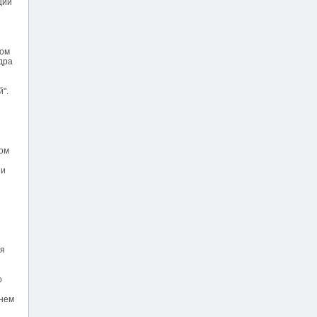
ции
ном
дра
".
вом
 и
ся
о
ннем