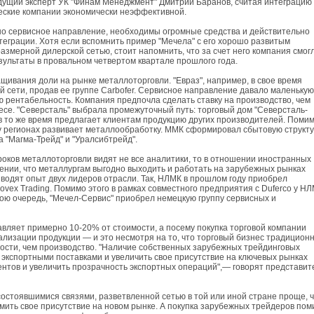
дущий эксперт УК "Финам Менеджмент" Дмитрий Баранов, считая интеграцию
еские компании экономически неэффективной.
но сервисное направление, необходимы огромные средства и действительно
теграции. Хотя если вспомнить пример "Мечела" с его хорошо развитым
змерной дилерской сетью, стоит напомнить, что за счет него компания смог
ультаты в провальном четвертом квартале прошлого года.
ащивания доли на рынке металлоторговли. "Евраз", например, в свое время
й сети, продав ее группе Carbofer. Сервисное направление давало маленькую
 рентабельность. Компания предпочла сделать ставку на производство, чем
се. "Северсталь" выбрала промежуточный путь: торговый дом "Северсталь-
 в то же время предлагает клиентам продукцию других производителей. Поми
му регионах развивает металлообработку. ММК сформировал сбытовую структ
 "Магма-Трейд" и "Уралсибтрейд".
роков металлоторговли видят не все аналитики, то в отношении иностранных
нении, что металлургам выгодно выходить и работать на зарубежных рынках
иводят опыт двух лидеров отрасли. Так, НЛМК в прошлом году приобрел
ovex Trading. Помимо этого в рамках совместного предприятия с Duferco у Н
вою очередь, "Мечел-Сервис" приобрел немецкую группу сервисных и
вляет примерно 10-20% от стоимости, а посему покупка торговой компании
лизации продукции — и это несмотря на то, что торговый бизнес традицион
ости, чем производство. "Наличие собственных зарубежных трейдинговых
 экспортными поставками и увеличить свое присутствие на ключевых рынках
ентов и увеличить прозрачность экспортных операций",— говорят представит
состоявшимися связями, разветвленной сетью в той или иной стране проще, 
рмить свое присутствие на новом рынке. А покупка зарубежных трейдеров по