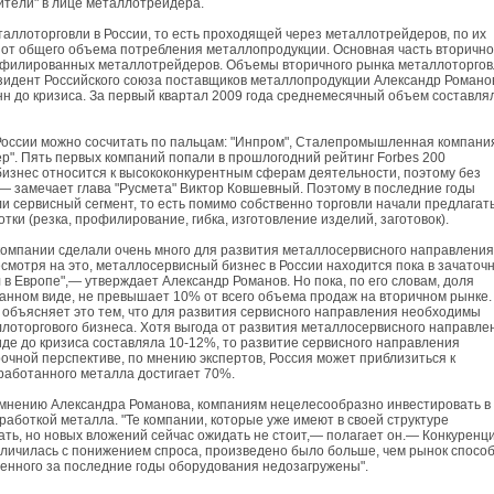
тели" в лице металлотрейдера.
аллоторговли в России, то есть проходящей через металлотрейдеров, по их
от общего объема потребления металлопродукции. Основная часть вторично
ффилированных металлотрейдеров. Объемы вторичного рынка металлоторгов
зидент Российского союза поставщиков металлопродукции Александр Романо
онн до кризиса. За первый квартал 2009 года среднемесячный объем составля
России можно сосчитать по пальцам: "Инпром", Сталепромышленная компани
р". Пять первых компаний попали в прошлогодний рейтинг Forbes 200
изнес относится к высококонкурентным сферам деятельности, поэтому без
— замечает глава "Русмета" Виктор Ковшевный. Поэтому в последние годы
и сервисный сегмент, то есть помимо собственно торговли начали предлагат
ки (резка, профилирование, гибка, изготовление изделий, заготовок).
компании сделали очень много для развития металлосервисного направлени
смотря на это, металлосервисный бизнес в России находится пока в зачаточ
 в Европе",— утверждает Александр Романов. Но пока, по его словам, доля
танном виде, не превышает 10% от всего объема продаж на вторичном рынке.
 объясняет это тем, что для развития сервисного направления необходимы
оторгового бизнеса. Хотя выгода от развития металлосервисного направле
иде до кризиса составляла 10-12%, то развитие сервисного направления
рочной перспективе, по мнению экспертов, Россия может приблизиться к
работанного металла достигает 70%.
 мнению Александра Романова, компаниям нецелесообразно инвестировать в
боткой металла. "Те компании, которые уже имеют в своей структуре
ть, но новых вложений сейчас ожидать не стоит,— полагает он.— Конкуренци
личилась с понижением спроса, произведено было больше, чем рынок спосо
денного за последние годы оборудования недозагружены".