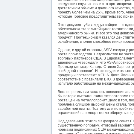
следующих случаях: если это противоречит
достаточном объеме и должного качества, 
проекту более чем на 25%. Кроме того, Amer
которые Торговое представительство приз
Этот документ убивал двух зайцев — с одн
обеспечивая сталелитейщиков госзаказами, 
американского рынка. И все это под деви
продукт". Протекционизм казался действи
ослабление, вполне способное инициирова
Однако, с другой стороны, ASFA создал угр
роста производства. Недовольство не заста
торговых партнеров США. В Европарламенте
Европейцы утверждали, что ASFA противоре
Премьер-министр Канады Стивен Харпер гро
свободной торговли". И это неудивительно: 
продукции поставляют в США. Даже Япония 
соответствие с правилами ВТО. В довершен
испугало работающие на международных рынка
Вполне реальным казалось появление анало
бы потерю американскими экспортерами гл
роста цен на металлопрокат. Дело в том, п
проблема слишком высокой цены стали, пол
заработной платы. Поэтому для потребите
ограничений на импорт могло обернуться ед
Под давлением этих сил в феврале сенат С
существенную поправку. Итоговый вариант пр
нормами подписанных США международных т
госзакупках", подписанному в рамках членст