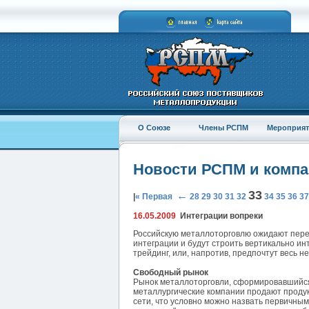
О Союзе
Члены РСПМ
Мероприят
Новости РСПМ и комп
33
←
|
« Первая
28
29
30
31
32
34
35
36
37
16.05.2009
Интеграции вопреки
Российскую металлоторговлю ожидают перем
интеграции и будут строить вертикально и
трейдинг, или, напротив, предпочтут весь н
Свободный рынок
Рынок металлоторговли, сформировавшийся 
металлургические компании продают проду
сети, что условно можно назвать первичны