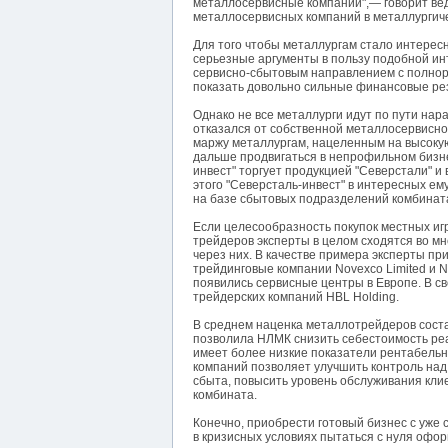
металлосервисные компании",— говорит ве
металлосервисных компаний в металлургич
Для того чтобы металлургам стало интерес
серьезные аргументы в пользу подобной ин
сервисно-сбытовым направлением с полнора
показать довольно сильные финансовые рез
Однако не все металлурги идут по пути нар
отказался от собственной металлосервисно
маржу металлургам, нацеленным на высокую
дальше продвигаться в непрофильном бизне
инвест" торгует продукцией "Северстали" и
этого "Северсталь-инвест" в интересных е
на базе сбытовых подразделений комбината
Если целесообразность покупок местных иг
трейдеров эксперты в целом сходятся во м
через них. В качестве примера эксперты пр
трейдинговые компании Novexco Limited и N
появились сервисные центры в Европе. В с
трейдерских компаний HBL Holding.
В среднем наценка металлотрейдеров соста
позволила НЛМК снизить себестоимость реа
имеет более низкие показатели рентабельн
компаний позволяет улучшить контроль над
сбыта, повысить уровень обслуживания кли
комбината.
Конечно, приобрести готовый бизнес с уже 
в кризисных условиях пытаться с нуля офо