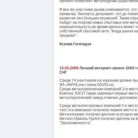
прочего позволяет металлургам существен
И все же участники рынка сомневаются, что
привычку. Эксперты допускают, что до поя
развитие без больших вложений. Таким образ
пойдут на покупки новых сбытовых или мет
нерешительность во время кризиса может н
собственной сбытовой сети: "Когда рынок н
продажи".
Ксения Гогитидзе
15.05.2009
Лучший интернет-проект 2009 г
СНГ
Среди 74 участников на хорошем уровне б
ИА «INFOLine» (www.ADVIS.ru).
Среди металлургических компаний 3-е мест
Комтех). КЗСП также завоевал первые места
металлургический завод отмечен дипломом 
Среди металлоторговых компаний 2-e место
того эта компания получила первое место в
Металлсервис получил диплом за второе мес
Металл (Ариэль Групп) получил диплом за в
"Эргономичность".