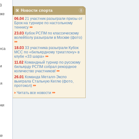
В
Новости спорта
 же
06.04
21 участник разыграли призы от
Брок на турнире по настольному
теннису
23.03
Кубок РСПМ по классическому
волейболу разыграли в Москве (фото)
18.03
33 участника разыграли Кубок
иса
МСС по «бильярдному триатлону» в
клубе «33 шара»
11.02
Командный турнир по русскому
м
бильярду РСПМ собрал рекордное
количество участников!
26.01
Команда Металл-Экспо
выиграла Стальную Кеглю (фото,
ря
протокол)
Читать все новости
оки
ке