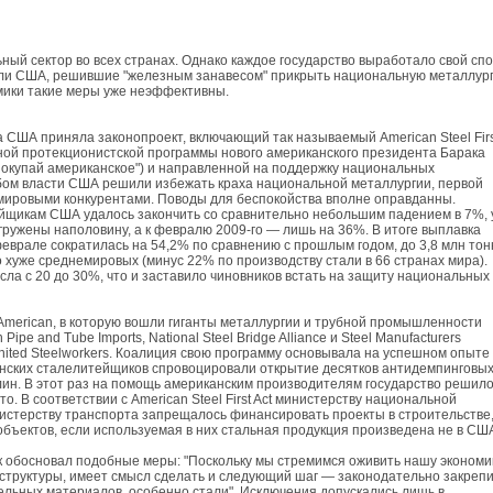
ный сектор во всех странах. Однако каждое государство выработало свой сп
ли США, решившие "железным занавесом" прикрыть национальную металлур
мики такие меры уже неэффективны.
 США приняла законопроект, включающий так называемый American Steel Firs
бной протекционистской программы нового американского президента Барака
окупай американское") и направленной на поддержку национальных
бом власти США решили избежать краха национальной металлургии, первой
мировыми конкурентами. Поводы для беспокойства вполне оправданны.
ейщикам США удалось закончить со сравнительно небольшим падением в 7%, 
агружены наполовину, а к февралю 2009-го — лишь на 36%. В итоге выплавка
в феврале сократилась на 54,2% по сравнению с прошлым годом, до 3,8 млн тон
 хуже среднемировых (минус 22% по производству стали в 66 странах мира).
ла с 20 до 30%, что и заставило чиновников встать на защиту национальных
merican, в которую вошли гиганты металлургии и трубной промышленности
n Pipe and Tube Imports, National Steel Bridge Alliance и Steel Manufacturers
nited Steelworkers. Коалиция свою программу основывала на успешном опыте
анских сталелитейщиков спровоцировали открытие десятков антидемпинговы
ин. В этот раз на помощь американским производителям государство решил
о. В соответствии с American Steel First Act министерству национальной
истерству транспорта запрещалось финансировать проекты в строительстве
бъектов, если используемая в них стальная продукция произведена не в СШ
ак обосновал подобные меры: "Поскольку мы стремимся оживить нашу экономи
структуры, имеет смысл сделать и следующий шаг — законодательно закреп
ельных материалов, особенно стали". Исключения допускались лишь в