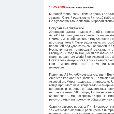
14.05.2009
Железный занавес
Мировой финансовый кризис проник в реаль
защиты. Самый радикальный способ выбра
Но в условиях глобализации мировой эконо
Покупай американское
29 января палата представителей конгресса
Act (ASFA). Этот документ — часть масшта
Обамы, имеющей название Buy American ("П
производителей. Таким радикальным спосо
попавшей под удар кризиса и ослабленной 
Несмотря на то что прошлый год сталелит
к концу 2008 года их мощности оказались з
стали, по данным World Steel Association, 
Показатели Америки оказались значительно
При этом доля импорта в потреблении вырос
интересов.
Принятие ASFA лоббировала коалиция Buy A
American Iron and Steel Institute, Committee o
Association. Меры поддержал и профсоюз U
конца прошлого века, когда жалобы америк
процессов и введение заградительных пошл
направить около $830 млрд. Но главное не эт
безопасности, министерству обороны и мин
реконструкции или ремонте общественных о
Один из авторов проекта, Пит Висклоски, т
за счет модернизации и расширения инфра
использование только американских строит