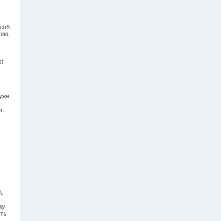
особ
гию.
t
уже
н.
х
о
,
А.
ку
ить