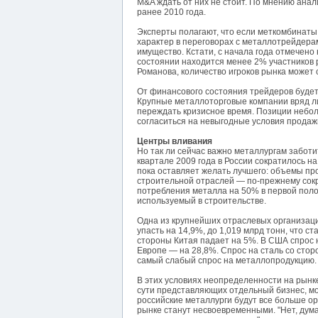
M&A ждать от них не стоит. По мнению анал
ранее 2010 года.
Эксперты полагают, что если меткомбинаты
характер в переговорах с металлотрейдера
имущество. Кстати, с начала года отмечено
состоянии находится менее 2% участников р
Романова, количество игроков рынка может 
От финансового состояния трейдеров будет 
Крупные металлоторговые компании вряд ли 
переждать кризисное время. Позиции небол
согласиться на невыгодные условия продажи
Центры вливания
Но так ли сейчас важно металлургам заботи
квартале 2009 года в России сократилось н
пока оставляет желать лучшего: объемы п
строительной отраслей — по-прежнему сок
потребления металла на 50% в первой полов
используемый в строительстве.
Одна из крупнейших отраслевых организаций,
упасть на 14,9%, до 1,019 млрд тонн, что 
стороны Китая падает на 5%. В США спрос н
Европе — на 28,8%. Спрос на сталь со стор
самый слабый спрос на металлопродукцию.
В этих условиях неопределенности на рынке
сути представляющих отдельный бизнес, мож
российские металлурги будут все больше ор
рынке станут несвоевременными. "Нет, дума