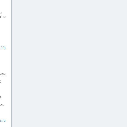
е
и не
139)
щили
К
е
эль
s.ru