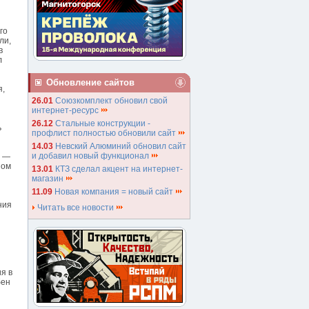
го
ли,
в
л
Обновление сайтов
я,
26.01
Союзкомплект обновил свой
интернет-ресурс
26.12
Стальные конструкции -
ь
профлист полностью обновили сайт
14.03
Невский Алюминий обновил сайт
и добавил новый функционал
я —
ном
13.01
КТЗ сделал акцент на интернет-
магазин
11.09
Новая компания = новый сайт
ния
Читать все новости
я в
бен