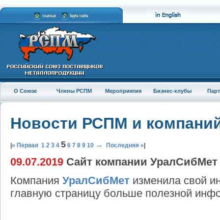
О Союзе
Члены РСПМ
Мероприятия
Бизнес-клубы
Пар
Новости РСПМ и компани
5
→
|
« Первая
1
2
3
4
6
7
8
9
10
Последняя »
|
09.07.2019
Сайт компании УралСибМет
Компания
УралСибМет
изменила свой ин
главную страницу больше полезной инфо