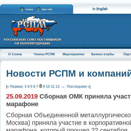
О Союзе
Члены РСПМ
Мероприятия
Бизнес-клубы
Пар
Новости РСПМ и компани
8
→
|
« Первая
3
4
5
6
7
9
10
11
12
Последняя »
|
25.09.2019
Сборная ОМК приняла участ
марафоне
Сборная Объединенной металлургической
Москва) приняла участие в корпоративно
марафона, который прошел 22 сентября.