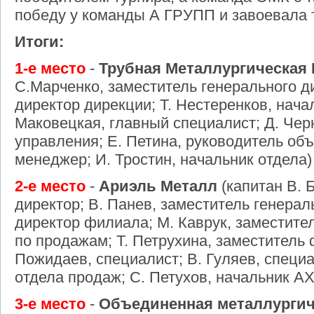
победу у команды А ГРУПП и завоевала т
Итоги:
1-е место
-
Трубная Металлургическая
С.Марченко, заместитель генерального ди
директор дирекции; Т. Нестеренков, нача
Маковецкая, главный специалист; Д. Че
управления; Е. Петина, руководитель объ
менеджер; И. Тростин, начальник отдела)
2-е место
-
Ариэль Металл
(капитан В. 
директор; В. Панев, заместитель генерал
директор филиала; М. Каврук, заместите
по продажам; Т. Петрухина, заместитель 
Пожидаев, специалист; В. Гуляев, специ
отдела продаж; C. Петухов, начальник АХО
3-е место
-
Объединенная металлургич