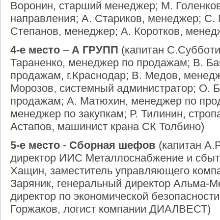
Воронин, старший менеджер; М. Голенков
направления; А. Стариков, менеджер; С.
Степанов, менеджер; А. Коротков, менед
4-е место
–
А ГРУПП
(капитан С.Субботи
Тараненко, менеджер по продажам; В. Ба
продажам, г.Краснодар; В. Медов, менед
Морозов, системный администратор; О. 
продажам; А. Матюхин, менеджер по про
менеджер по закупкам; Р. Тилинин, строп
Астапов, машинист крана СК Толбино)
5-е место
-
Сборная шефов
(
капитан А.
директор ИИС Металлоснабжение и сбыт
Хащин, заместитель управляющего компа
Заряник, генеральный директор Альма-Ме
директор по экономической безопасност
Горжаков, логист компании ДИАЛВЕСТ)