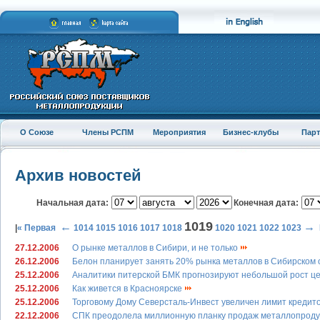
О Союзе
Члены РСПМ
Мероприятия
Бизнес-клубы
Пар
Архив новостей
Начальная дата:
Конечная дата:
1019
←
→
|
« Первая
1014
1015
1016
1017
1018
1020
1021
1022
1023
27.12.2006
О рынке металлов в Сибири, и не только
26.12.2006
Белон планирует занять 20% рынка металлов в Сибирском 
25.12.2006
Аналитики питерской БМК прогнозируют небольшой рост це
25.12.2006
Как живется в Красноярске
25.12.2006
Торговому Дому Северсталь-Инвест увеличен лимит креди
22.12.2006
СПК преодолела миллионную планку продаж металлопрод