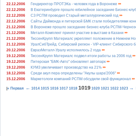
22.12.2006
Гендиректор ПРОТЭКа - человек года в Воронеже
22.12.2006
В Екатеринбурге прошло юбилейное заседание Бизнес-кл
22.12.2006
СЗ РСПМ проводил Старый металлургический год
22.12.2006
Сайты Даймонда и питерской БМК стали победителями конк
21.12.2006
В Воронеже прошло заседание бизнес-клуба РСПМ-Черно
21.12.2006
Металл-Комплект принял участие в выстаке в Казани
21.12.2006
ТиссенКрупп Материалс укрепляет положение в Нижнем Н
21.12.2006
УралСибТрейд. Сибирский регион - VIP-клиент Сибирского 
20.12.2006
ЕвразМеталл-Уралу исполнилось 2 года
19.12.2006
ТиссенКрупп Материалс подвел итоги работы за 2006 год
19.12.2006
Питерская "БМК-Авто" обновляет автопарк
19.12.2006
КУМЗ увеличивает производство на 21%
18.12.2006
Среди акул пера определены "Акулы шара'2006"
15.12.2006
Маркетологи компаний РСПМ обсудили свой функционал
1019
←
→
|
« Первая
1014
1015
1016
1017
1018
1020
1021
1022
1023