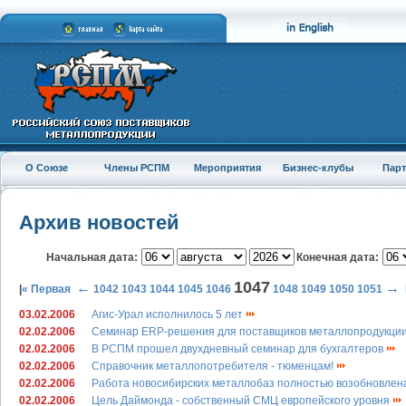
О Союзе
Члены РСПМ
Мероприятия
Бизнес-клубы
Пар
Архив новостей
Начальная дата:
Конечная дата:
1047
←
→
|
« Первая
1042
1043
1044
1045
1046
1048
1049
1050
1051
03.02.2006
Агис-Урал исполнилось 5 лет
02.02.2006
Семинар ERP-решения для поставщиков металлопродукци
02.02.2006
В РСПМ прошел двухдневный семинар для бухгалтеров
02.02.2006
Справочник металлопотребителя - тюменцам!
02.02.2006
Работа новосибирских металлобаз полностью возобновле
02.02.2006
Цель Даймонда - собственный СМЦ европейского уровня