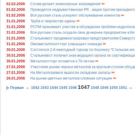
02.02.2006
Сплав делает инженерные заграждения
01.02.2006
Проводится недружественная PR - акция против президе
01.02.2006
Вся русская сталь ускоряет обслуживание клиентов
31.01.2006
Труба и творчество едины
31.01.2006
РСПМ принимает участие в обсуждении проблем недропол
31.01.2006
Вся русская сталь создала свое дочернее предприятие в К
31.01.2006
Стальинвест продемонстрировал представителям Северста
31.01.2006
Омскметаллооптторг сокращает очереди
30.01.2006
Состоялся 2-й ежегодный турнир по боулингу "Стальная ке
30.01.2006
Стальинвест получил знак ведущего органа по сертификац
30.01.2006
Металлоптторг готовится к 70-летию
27.01.2006
Участники рынка черных металлов за круглым столом обсу
27.01.2006
На Металлсервисе выросли складские запасы
26.01.2006
На рынке цветных металлов сложная ситуация
1047
←
→
|
« Первая
1042
1043
1044
1045
1046
1048
1049
1050
1051