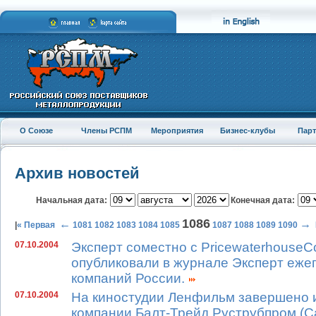
О Союзе
Члены РСПМ
Мероприятия
Бизнес-клубы
Пар
Архив новостей
Начальная дата:
Конечная дата:
1086
←
→
|
« Первая
1081
1082
1083
1084
1085
1087
1088
1089
1090
07.10.2004
Эксперт соместно с PricewaterhouseC
опубликовали в журнале Эксперт еже
компаний России.
07.10.2004
На киностудии Ленфильм завершено 
компании Балт-Трейд Руструбпром (С