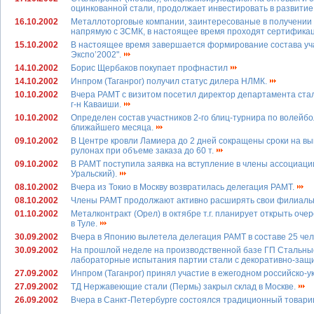
оцинкованной стали, продолжает инвестировать в развити
16.10.2002
Металлоторговые компании, заинтересованые в получении 
напрямую с ЗСМК, в настоящее время проходят сертификац
15.10.2002
В настоящее время завершается формирование состава уча
Экспо’2002".
14.10.2002
Борис Щербаков покупает профнастил
14.10.2002
Инпром (Таганрог) получил статус дилера НЛМК.
10.10.2002
Вчера РАМТ с визитом посетил директор департамента стали
г-н Каваиши.
10.10.2002
Определен состав участников 2-го блиц-турнира по волейбо
ближайшего месяца.
09.10.2002
В Центре кровли Ламиера до 2 дней сокращены сроки на вы
рулонах при объеме заказа до 60 т.
09.10.2002
В РАМТ поступила заявка на вступление в члены ассоциаци
Уральский).
08.10.2002
Вчера из Токио в Москву возвратилась делегация РАМТ.
08.10.2002
Члены РАМТ продолжают активно расширять свои филиаль
01.10.2002
Металконтракт (Орел) в октябре т.г. планирует открыть оче
в Туле.
30.09.2002
Вчера в Японию вылетела делегация РАМТ в составе 25 чел
30.09.2002
На прошлой неделе на производственной базе ГП Стальны
лабораторные испытания партии стали с декоративно-за
27.09.2002
Инпром (Таганрог) принял участие в ежегодном российско-
27.09.2002
ТД Нержавеющие стали (Пермь) закрыл склад в Москве.
26.09.2002
Вчера в Санкт-Петербурге состоялся традиционный товари