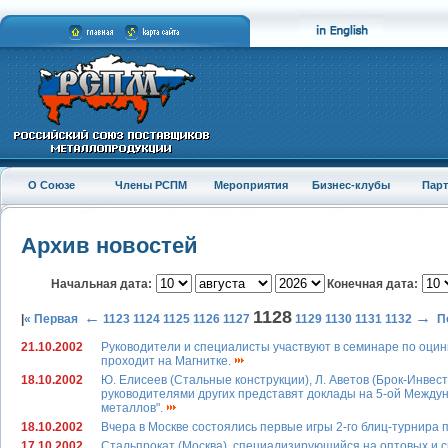
О Союзе
Члены РСПМ
Мероприятия
Бизнес-клубы
Пар
Архив новостей
Начальная дата:
Конечная дата:
1128
←
→
|
« Первая
1123
1124
1125
1126
1127
1129
1130
1131
1132
П
21.10.2002
Руководители и специалисты участвуют в семинаре по оцинк
проходит на Магнитке.
18.10.2002
Ю. Елисеев (Стальные конструкции), Л. Аветов (Брок-Инвест
руководителями других представят доклады на 5-ой Между
металлов".
18.10.2002
Вчера в Москве состоялись первые игры 2-го блиц-турнира 
17.10.2002
Стальпрокат (Москва), специализирующийся на оптовых и скл