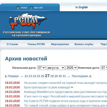
О Союзе
Члены РСПМ
Мероприятия
Бизнес-клубы
Пар
Архив новостей
Начальная дата:
Конечная дата:
27
←
→
|
« Первая
22
23
24
25
26
28
29
30
31
Последняя »
|
19.03.2026
На рынке сэндвич-панелей на первый план выходят вопрос
19.03.2026
Брок приглашает в свою команду!
19.03.2026
Команда МаякМеталл представила свои достижения на ст
19.03.2026
И все чего-то ждут. Российский и мировой рынок листового 
18.03.2026
На Совете РСПМ подвели итоги начала года и приняли нов
18.03.2026
Тот самый случай, когда цифры в день рождения повод для 