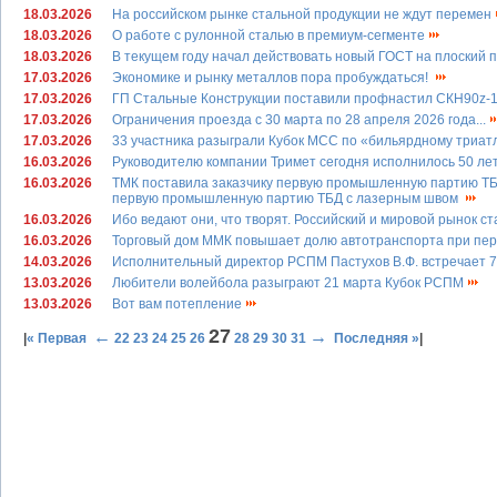
18.03.2026
На российском рынке стальной продукции не ждут перемен
18.03.2026
О работе с рулонной сталью в премиум-сегменте
18.03.2026
В текущем году начал действовать новый ГОСТ на плоский 
17.03.2026
Экономике и рынку металлов пора пробуждаться!
17.03.2026
ГП Стальные Конструкции поставили профнастил СКН90z-10
17.03.2026
Ограничения проезда с 30 марта по 28 апреля 2026 года...
17.03.2026
33 участника разыграли Кубок МСС по «бильярдному триат
16.03.2026
Руководителю компании Тримет сегодня исполнилось 50 ле
16.03.2026
ТМК поставила заказчику первую промышленную партию ТБ
первую промышленную партию ТБД с лазерным швом
16.03.2026
Ибо ведают они, что творят. Российский и мировой рынок ста
16.03.2026
Торговый дом ММК повышает долю автотранспорта при пер
14.03.2026
Исполнительный директор РСПМ Пастухов В.Ф. встречает 
13.03.2026
Любители волейбола разыграют 21 марта Кубок РСПМ
13.03.2026
Вот вам потепление
27
←
→
|
« Первая
22
23
24
25
26
28
29
30
31
Последняя »
|