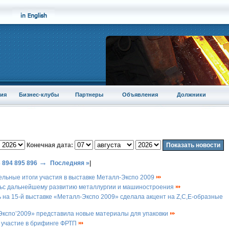
ия
Бизнес-клубы
Партнеры
Объявления
Должники
Конечная дата:
→
3
894
895
896
Последняя »
|
ельные итоги участия в выставке Металл-Экспо 2009
льс дальнейшему развитию металлургии и машиностроения
на 15-й выставке «Металл-Экспо 2009» сделала акцент на Z,C,E-образные
Экспо’2009» представила новые материалы для упаковки
участие в брифинге ФРТП