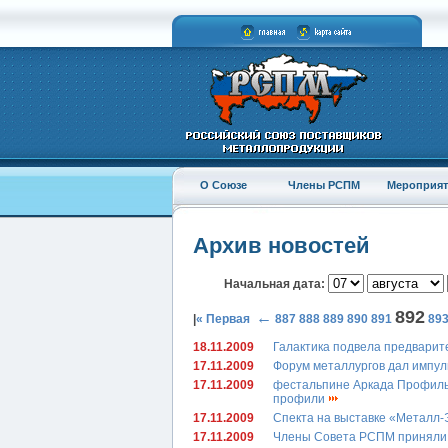
О Союзе
Члены РСПМ
Мероприят
Архив новостей
Начальная дата:
892
←
|
« Первая
887
888
889
890
891
89
18.11.2009
Галактика подвела предварит
17.11.2009
Форум металлургов дал импу
17.11.2009
фестальпине Аркада Профиль 
профили
17.11.2009
Спекта на выставке «Металл-
17.11.2009
Члены Совета РСПМ приняли 