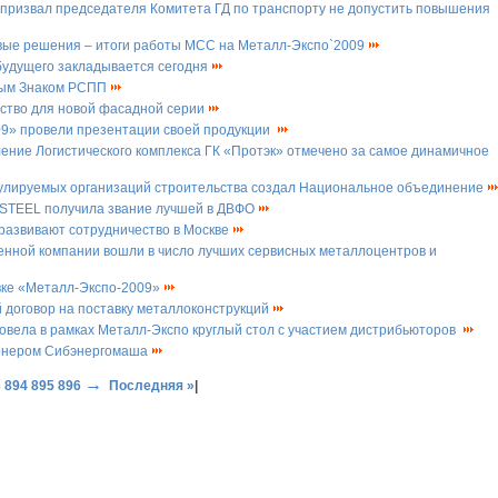
призвал председателя Комитета ГД по транспорту не допустить повышения
овые решения – итоги работы МСС на Металл-Экспо`2009
будущего закладывается сегодня
ным Знаком РСПП
ство для новой фасадной серии
09» провели презентации своей продукции
ние Логистического комплекса ГК «Протэк» отмечено за самое динамичное
гулируемых организаций строительства создал Национальное объединение
STEEL получила звание лучшей в ДВФО
развивают сотрудничество в Москве
ной компании вошли в число лучших сервисных металлоцентров и
вке «Металл-Экспо-2009»
 договор на поставку металлоконструкций
вела в рамках Металл-Экспо круглый стол с участием дистрибьюторов
ионером Сибэнергомаша
→
3
894
895
896
Последняя »
|