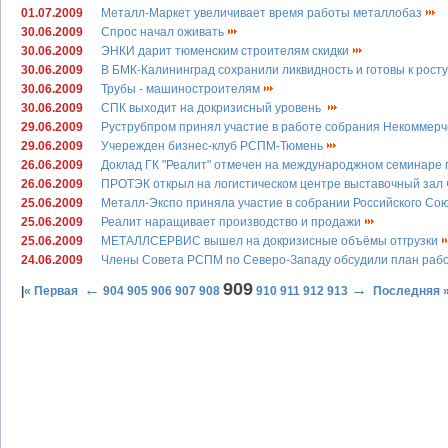
01.07.2009
Металл-Маркет увеличивает время работы металлобаз
30.06.2009
Спрос начал оживать
30.06.2009
ЭНКИ дарит тюменским строителям скидки
30.06.2009
В БМК-Калининград сохранили ликвидность и готовы к рост
30.06.2009
Трубы - машиностроителям
30.06.2009
СПК выходит на докризисный уровень
29.06.2009
Руструбпром принял участие в работе собрания Некоммер
29.06.2009
Учережден бизнес-клуб РСПМ-Тюмень
26.06.2009
Доклад ГК "Реалит" отмечен на международжном семинаре
26.06.2009
ПРОТЭК открыл на логистическом центре выставочный зал
25.06.2009
Металл-Экспо приняла участие в собрании Российского Со
25.06.2009
Реалит наращивает производство и продажи
25.06.2009
МЕТАЛЛСЕРВИС вышел на докризисные объёмы отгрузки
24.06.2009
Члены Совета РСПМ по Северо-Западу обсудили план раб
909
←
→
|
« Первая
904
905
906
907
908
910
911
912
913
Последняя 