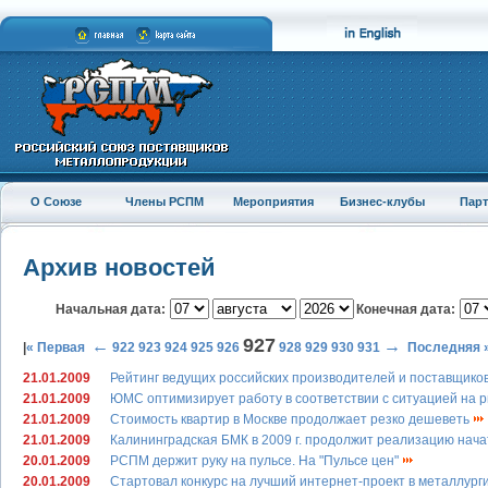
О Союзе
Члены РСПМ
Мероприятия
Бизнес-клубы
Пар
Архив новостей
Начальная дата:
Конечная дата:
927
←
→
|
« Первая
922
923
924
925
926
928
929
930
931
Последняя 
21.01.2009
Рейтинг ведущих российских производителей и поставщико
21.01.2009
ЮМС оптимизирует работу в соответствии с ситуацией на 
21.01.2009
Стоимость квартир в Москве продолжает резко дешеветь
21.01.2009
Калининградская БМК в 2009 г. продолжит реализацию нач
20.01.2009
РСПМ держит руку на пульсе. На "Пульсе цен"
20.01.2009
Стартовал конкурс на лучший интернет-проект в металлург