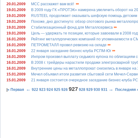
20.01.2009
МСС расскажет вам всё!
19.01.2009
В 2009 году ГК «ПРОТЭК» намерена увеличить оборот на 2
19.01.2009
RUSTEEL продолжает оказывать шефскую помощь детским
19.01.2009
Похоже, дно достигнуто: обзор спотового рынка металлопро
19.01.2009
Стабилизационный фонд для Металлсервиса
19.01.2009
Цель — удержать те позиции, которые завоевали в 2008 го
16.01.2009
Рейтинг металлургических компаний по упоминаемости в СМ
16.01.2009
ПЕТРОМЕТАЛЛ провел ревизию на складе
16.01.2009
22 января заседание бизнес-клуба РСПМ-Юг
16.01.2009
Инпром произвел выплату седьмого купона по облигациям 
16.01.2009
В 2008 г. трейдеры нарастили продажи электросварной тр
16.01.2009
Внутренние цены на металлопрокат снизились в январе н
15.01.2009
Мечел объявил итоги развития сбытовой сети Мечел-Сервис
15.01.2009
21 января состоится очередное заседание бизнес-клуба 
927
←
→
|
« Первая
922
923
924
925
926
928
929
930
931
Последняя 