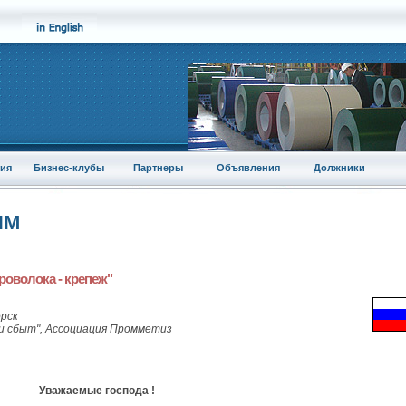
ия
Бизнес-клубы
Партнеры
Объявления
Должники
ПМ
роволока - крепеж"
рск
 сбыт", Ассоциация Промметиз
Уважаемые господа !