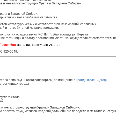
в и металлоконструкций Урала и Западной Сибири»
Урала и Западной Сибири;
дприятиям и металлобазам Челябинска.
истов металлургических и металлоторговых компаний, сервисных
ций и потребителей металлопродукции.
роприятия осуществляют РСПМ, Трубанаскладе.ру, Первая
е гостиницы и оплату проживания участники осуществляют самостоятельно
7 сентября
, заполнив заявку для участия.
95 925-0549.
стола авиа, ж/д. и автотранспортом, размещение в
Гранд Отеле Видгоф
х гостиницах города
руглого стола.
ф)
 и металлоконструкций Урала и Западной Сибири»
:
го проката, труб, метизов, изделий дальнейшего передела и металлоконструк