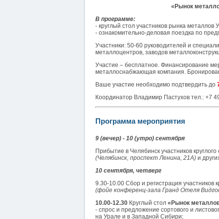
«Рынок металло
В программе:
- круглый стол участников рынка металлов 
- ознакомительно-деловая поездка по пре
Участники: 50-60 руководителей и специал
металлоцентров, заводов металлоконструк
Участие – бесплатное. Финансирование ме
металлоснабжающая компания. Бронировани
Ваше участие необходимо подтвердить до
Координатор Владимир Пастухов тел.: +7 4
Программа мероприятия
9 (вечер) - 10 (утро) сентября
Прибытие в Челябинск участников круглого 
(Челябинск, проспект Ленина, 21А)
и други
10 сентября, четверг
9.30-10.00 Сбор и регистрация участников к
(фойе конференц-зала Гранд Отеля Видго
10.00-12.30
Круглый стол
«Рынок металлов
- спрос и предложение сортового и листово
на Урале и в Западной Сибири;