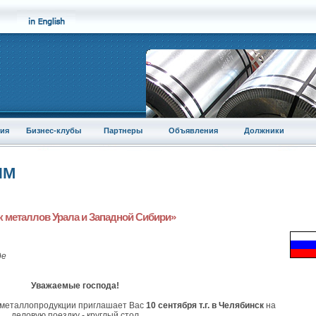
ия
Бизнес-клубы
Партнеры
Объявления
Должники
ПМ
к металлов Урала и Западной Сибири»
де
Уважаемые господа!
 металлопродукции приглашает Вас
10 сентября т.г.
в Челябинск
на
деловую поездку - круглый стол