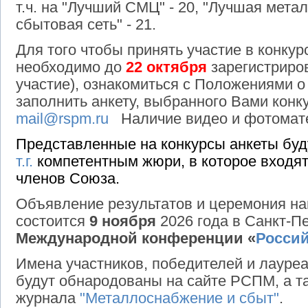
т.ч. на "Лучший СМЦ" - 20, "Лучшая метал
сбытовая сеть" - 21.
Для того чтобы принять участие в конкур
необходимо до
22 октября
зарегистриров
участие), ознакомиться с Положениями о 
заполнить анкету, выбранного Вами конку
mail@rspm.ru
Наличие видео и фотомате
Представленные на конкурсы анкеты бу
т.г.
компетентным жюри, в которое входят
членов Союза.
Объявление результатов и церемония н
состоится
9 ноября
2026 года в Санкт-П
Международной конференции «
Росси
Имена участников, победителей и лауреа
будут обнародованы на сайте РСПМ, а та
журнала
"Металлоснабжение и сбыт"
.