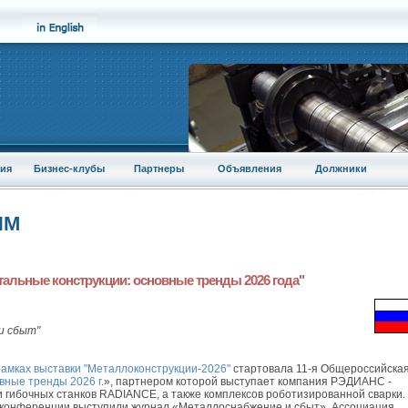
ия
Бизнес-клубы
Партнеры
Объявления
Должники
ПМ
альные конструкции: основные тренды 2026 года"
и сбыт"
рамках выставки "Металлоконструкции-2026"
стартовала 11-я Общероссийска
вные тренды 2026 г.
», партнером которой выступает компания РЭДИАНС -
 гибочных станков RADIANCE, а также комплексов роботизированной сварки.
 конференции выступили журнал «Металлоснабжение и сбыт», Ассоциация