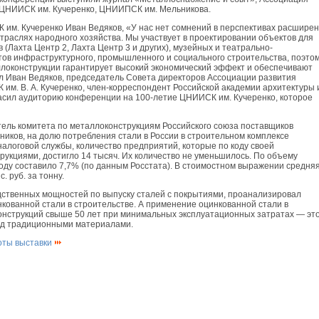
, ЦНИИСК им. Кучеренко, ЦНИИПСК им. Мельникова.
 им. Кучеренко Иван Ведяков, «У нас нет сомнений в перспективах расшире
раслях народного хозяйства. Мы участвует в проектировании объектов для
 (Лахта Центр 2, Лахта Центр 3 и других), музейных и театрально-
тов инфраструктурного, промышленного и социального строительства, поэто
ллоконструкции гарантирует высокий экономический эффект и обеспечивают
ал Иван Ведяков, председатель Совета директоров Ассоциации развития
 им. В. А. Кучеренко, член-корреспондент Российской академии архитектуры 
гласил аудиторию конференции на 100-летие ЦНИИСК им. Кучеренко, которое
тель комитета по металлоконструкциям Российского союза поставщиков
ков, на долю потребления стали в России в строительном комплексе
логовой службы, количество предприятий, которые по коду своей
укциями, достигло 14 тысяч. Их количество не уменьшилось. По объему
оду составило 7,7% (по данным Росстата). В стоимостном выражении средня
 руб. за тонну.
дственных мощностей по выпуску сталей с покрытиями, проанализировал
ованной стали в строительстве. А применение оцинкованной стали в
конструкций свыше 50 лет при минимальных эксплуатационных затратах — эт
ед традиционными материалами.
оты выставки