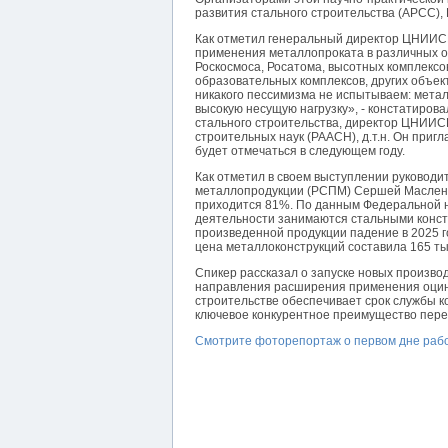
развития стального строительства (АРСС)
Как отметил генеральный директор ЦНИИСК
применения металлопроката в различных от
Роскосмоса, Росатома, высотных комплексов
образовательных комплексов, других объек
никакого пессимизма не испытываем: мета
высокую несущую нагрузку», - констатиров
стального строительства, директор ЦНИИСК
строительных наук (РААСН), д.т.н. Он при
будет отмечаться в следующем году.
Как отметил в своем выступлении руководи
металлопродукции (РСПМ) Сершей Масленни
приходится 81%. По данным Федеральной на
деятельности занимаются стальными констр
произведенной продукции падение в 2025 г
цена металлоконструкций составила 165 тыс.
Спикер рассказал о запуске новых произво
направления расширения применения оцинк
строительстве обеспечивает срок службы 
ключевое конкурентное преимущество пер
Смотрите фоторепортаж о первом дне раб