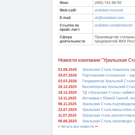
Факс
(495) 741-90-50
Web-сайт
uralsteel.moscow
E-mail
uk@uralsteel.com
Ссылка на
uralsteel.com/products/
прайс-лист
Сфера
Производство стальны
деятельности
предприятий ЖКХ России
Новости компании "Уральская Ст
03.08.2026
Уральская Сталь повысила за
29.07.2026
Партнерские отношения – одн
03.03.2026
Гендиректор Уральской Стал
26.12.2025
Высокопрочка Уральской Ста
18.12.2025
ТД «Уральская Сталь» займе
14.11.2025
Интервью с Юлией Гаиной, ге
06.11.2025
Уральская Сталь подтвердила
22.07.2025
Уральская Сталь масштабно 
11.07.2025
Уральская сталь презентовал
06.06.2025
Уральская Сталь производит 
Читать все новости