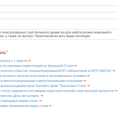
х электросварных труб большого диаметра для нефтегазовых компаний и
, а также на экспорт. Практически во всех видах изоляции.
аль"
рплаты с 1 августа
а из ключевых компетенций на Уральской Стали
и посетил открытие специализированной ИТ-лаборатории в НИТУ МИСИС
ли успешно прошла испытания в экстремальных условиях
тся многопозиционными и малотоннажными отгрузками
неральным директором Торгового Дома "Уральская Сталь"
 статус надежного поставщика судостроительной стали высокой прочности
отметила День металлурга
а передовые марки стали
новую премиальную марку стали