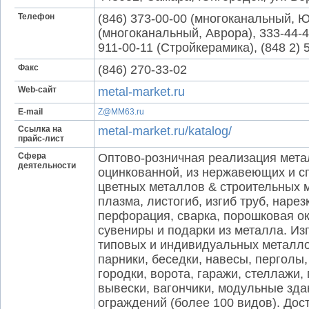
Телефон
(846) 373-00-00 (многоканальный, Ю
(многоканальный, Аврора), 333-44-4
911-00-11 (Стройкерамика), (848 2) 
Факс
(846) 270-33-02
Web-сайт
metal-market.ru
E-mail
Z@MM63.ru
Ссылка на
metal-market.ru/katalog/
прайс-лист
Сфера
Оптово-розничная реализация мета
деятельности
оцинкованной, из нержавеющих и с
цветных металлов & строительных ма
плазма, листогиб, изгиб труб, наре
перфорация, сварка, порошковая о
сувениры и подарки из металла. И
типовых и индивидуальных металлок
парники, беседки, навесы, перголы,
городки, ворота, гаражи, стеллажи
вывески, вагончики, модульные здан
ограждений (более 100 видов). Дост