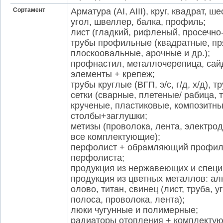
Сортамент
Арматура (AI, AIII), круг, квадрат, ш
угол, швеллер, балка, профиль;
лист (гладкий, рифленый, просечно
трубы профильные (квадратные, пр
плоскоовальные, арочные и др.);
профнастил, металлочерепица, сайд
элементы + крепеж;
трубы круглые (ВГП, э/с, г/д, х/д), 
сетки (сварные, плетеные/ рабица,
крученые, пластиковые, композитны
столбы+заглушки;
метизы (проволока, лента, электрод
все комплектующие);
перфолист + обрамляющий профиль,
перфолиста;
продукция из нержавеющих и специ
продукция из цветных металлов: ал
олово, титан, свинец (лист, труба, у
полоса, проволока, лента);
люки чугунные и полимерные;
радиаторы отопления + комплекту