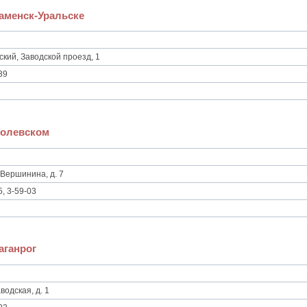
Каменск-Уральске
кий, Заводской проезд, 1
39
Полевском
 Вершинина, д. 7
5, 3-59-03
аганрог
водская, д. 1