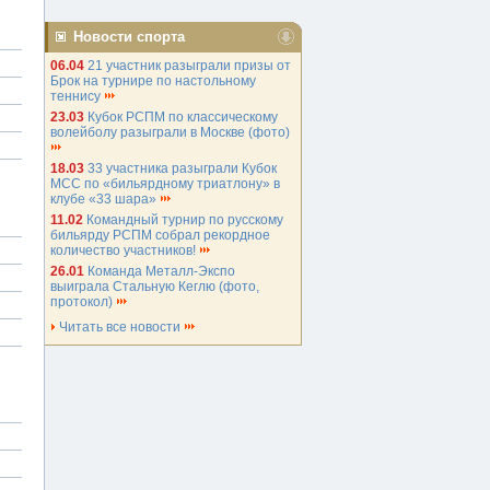
Новости спорта
06.04
21 участник разыграли призы от
Брок на турнире по настольному
теннису
23.03
Кубок РСПМ по классическому
волейболу разыграли в Москве (фото)
18.03
33 участника разыграли Кубок
МСС по «бильярдному триатлону» в
клубе «33 шара»
11.02
Командный турнир по русскому
бильярду РСПМ собрал рекордное
количество участников!
26.01
Команда Металл-Экспо
выиграла Стальную Кеглю (фото,
протокол)
Читать все новости