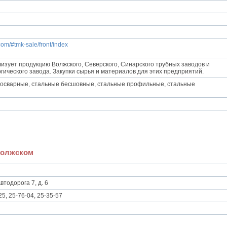
m/#tmk-sale/front/index
изует продукцию Волжского, Северского, Синарского трубных заводов и
гического завода. Закупки сырья и материалов для этих предприятий.
росварные, стальные бесшовные, стальные профильные, стальные
 Волжском
втодорога 7, д. 6
25, 25-76-04, 25-35-57