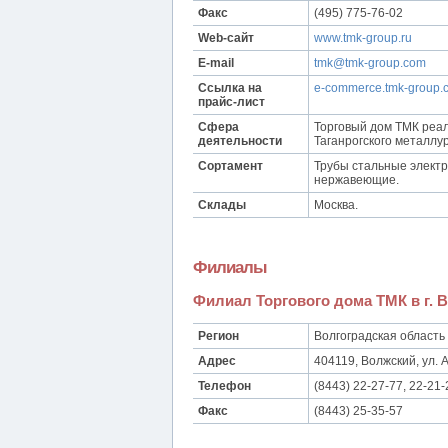
Факс
(495) 775-76-02
Web-сайт
www.tmk-group.ru
E-mail
tmk@tmk-group.com
Ссылка на
e-commerce.tmk-group.co
прайс-лист
Сфера
Торговый дом ТМК реал
деятельности
Таганрогского металлур
Сортамент
Трубы стальные элект
нержавеющие.
Склады
Москва.
Филиалы
Филиал Торгового дома ТМК в г.
Регион
Волгоградская область
Адрес
404119, Волжский, ул. А
Телефон
(8443) 22-27-77, 22-21-
Факс
(8443) 25-35-57