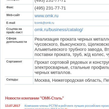
(495) 231-77-71
Факс
(495) 231-77-71
Web-сайт
www.omk.ru
E-mail
tcomk@omk.ru
Ссылка на
omk.ru/business/catalog/
прайс-лист
Сфера
Реализация проката черных металло
деятельности
Чусовского, Выксунского, Щелковск
Альметьевского трубного завода, В
поставки проката, труб, ж/д колес,
Сортамент
Прокат сортовой рядовых и констр
электросварные, стальные профиль
черных металлов.
Склады
Москва, Нижегородская область, Пе
Новости компании "ОМК-Сталь"
13.07.2017
Компании-члены РСПМ в рейтинге лучших российских прои