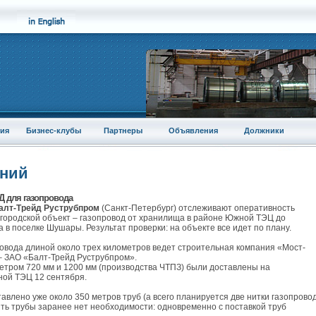
ия
Бизнес-клубы
Партнеры
Объявления
Должники
аний
Д для газопровода
алт-Трейд Руструбпром
(Санкт-Петербург) отслеживают оперативность
 городской объект – газопровод от хранилища в районе Южной ТЭЦ до
a в поселке Шушары. Результат проверки: на объекте все идет по плану.
овода длиной около трех километров ведет строительная компания «Мост-
– ЗАО «Балт-Трейд Руструбпром».
етром 720 мм и 1200 мм (производства ЧТПЗ) были доставлены на
ой ТЭЦ 12 сентября.
тавлено уже около 350 метров труб (а всего планируется две нитки газопровод
зить трубы заранее нет необходимости: одновременно с поставкой труб