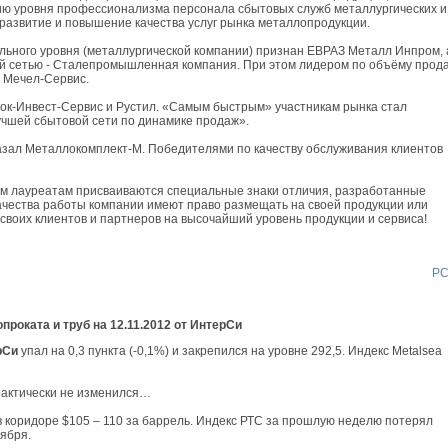
ю уровня профессионализма персонала сбытовых служб металлургических и
развитие и повышение качества услуг рынка металлопродукции.
льного уровня (металлургической компании) признан ЕВРАЗ Металл Инпром, 
й сетью - Сталепромышленная компания. При этом лидером по объёму прод
 Мечел-Сервис.
ок-Инвест-Сервис и Рустил. «Самым быстрым» участникам рынка стал
учшей сбытовой сети по динамике продаж».
зал Металлокомплект-М. Победителями по качеству обслуживания клиентов
ем лауреатам присваиваются специальные знаки отличия, разработанные
ачества работы компании имеют право размещать на своей продукции или
воих клиентов и партнеров на высочайший уровень продукции и сервиса!
Р
роката и труб на 12.11.2012 от ИнтерСи
рСи
упал на 0,3 пункта (-0,1%) и закрепился на уровне 292,5. Индекс Metalsea
рактически не изменился…
в коридоре $105 – 110 за баррель. Индекс РТС за прошлую неделю потерял
ября.