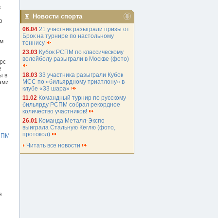
в
Новости спорта
о
06.04
21 участник разыграли призы от
Брок на турнире по настольному
ом
теннису
23.03
Кубок РСПМ по классическому
волейболу разыграли в Москве (фото)
рс
е
18.03
33 участника разыграли Кубок
ы в
МСС по «бильярдному триатлону» в
ами
клубе «33 шара»
11.02
Командный турнир по русскому
бильярду РСПМ собрал рекордное
количество участников!
26.01
Команда Металл-Экспо
выиграла Стальную Кеглю (фото,
протокол)
СПМ
Читать все новости
я