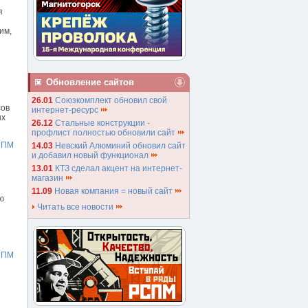
я
им,
Обновление сайтов
26.01
Союзкомплект обновил свой
сов
интернет-ресурс
ых
26.12
Стальные конструкции -
профлист полностью обновили сайт
СПМ
14.03
Невский Алюминий обновил сайт
и добавил новый функционал
13.01
КТЗ сделал акцент на интернет-
магазин
11.09
Новая компания = новый сайт
ю
Читать все новости
СПМ