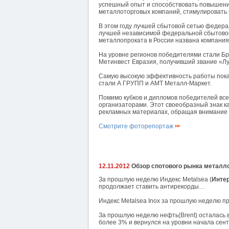
успешный опыт и способствовать повышени
металлоторговых компаний, стимулировать 
В этом году лучшей сбытовой сетью федера
лучшей независимой федеральной сбытово
металлопроката в России названа компания
На уровне регионов победителями стали Бр
Метинвест Евразия, получивший звание «Л
Самую высокую эффективность работы пока
стали А ГРУПП и АМТ Металл-Маркет.
Помимо кубков и дипломов победителей вс
организаторами. Этот своеобразный знак к
рекламных материалах, обращая внимание с
Смотрите фоторепортаж
12.11.2012
Обзор спотового рынка металлоп
За прошлую неделю Индекс Metalsea (
Инте
продолжает ставить антирекорды…
Индекс Metalsea Inox за прошлую неделю п
За прошлую неделю нефть(Brent) осталась 
более 3% и вернулся на уровни начала сент