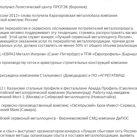
я получил Логистический центр ПРОТЭК (Воронеж).
оссии-2012» снова получила Карачаровская металлобаза компании
кой комплекс России!
ея переработки и сервисного обслуживания потребителей металлопроката.
кции активно поддерживает эту тенденцию, стремясь распространять как мо
ий. Этой цели служит конкурс «Лучший сервисный металлоцентр России»,
имающийся оказанием услуг по переработке металлопродукции, причем доля
азанных услуг, должна составлять не менее 50% от общего объема реализаци
 «ЕВРАЗ Металл Инпром» (Санкт-Петербург) и ТПФ «Европрофиль» (Барнаул
 производству сеток и арматурных строительных конструкций компании
 присуждена компаниям Стальинвест (Домодедово) и ПО «АГРЕГАТМАШ
2 г. Казанские стальные профили и фестальпине Аркада Профиль (Смоленск)
алтийской металлургической компании (Калининград). Работу над имиджем
паний Мост-1 (Москва) и Сибирский металлоцентр (Новоалтайск).
сервисно-производственный комплекс «Октябрьский» Брок-Инвест-Сервиса,
паний Маяк (Самара).
ийский сервисный металлоцентр - Верхневолжский СМЦ компании ДиПОС
 и сбыт» выступает организатором конкурса «Лучшая сбытовая сеть России»
сетевые методы организации сбыта и поставок металлопродукции, выявить