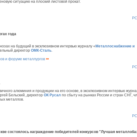
новую ситуацию на плоский листовой прокат.
Р
гах года
гнозах на будущий в эксклюзивном интервью журналу «
Металлоснабжение и
тельный директор
ОМК-Сталь
.
лов и форуме металлургов
Р
а
вичного алюминия и продукции на его основе, в эксклюзивном интервью журна
ергей Бельский, директор
ОК Русал
по сбыту на рынках России и стран СНГ, ч
ных металлов.
Р
кве состоялось награждение победителей конкурсов "Лучшая металлобаз