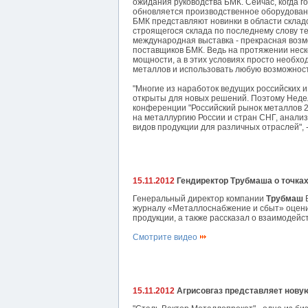
ожидания руководства БМК. Сейчас, когда го
обновляется производственное оборудован
БМК представляют новинки в области склад
строящегося склада по последнему слову те
международная выставка - прекрасная возм
поставщиков БМК. Ведь на протяжении неск
мощности, а в этих условиях просто необхо
металлов и использовать любую возможност
"Многие из наработок ведущих российских 
открыты для новых решений. Поэтому Неде
конференции "Российский рынок металлов 2
на металлургию России и стран СНГ, анали
видов продукции для различных отраслей", 
15.11.2012
Гендиректор Трубмаша о точках
Генеральный директор компании
Трубмаш
В
журналу «Металлоснабжение и сбыт» оцени
продукции, а также рассказал о взаимодей
Смотрите видео
15.11.2012
Агрисовгаз представляет нову