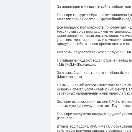
За инновации в логистике кубок победител
Гран-при конкурса «Лучшая металлобаза Р
Металлсервис (Москва) – крупнейший складс
Все большую популярность приобретает ид
Российский союз поставщиков металлопроду
шире положительный опыт успешных компан
участниками которого стали компании, зан
продукции собственного производства и ок
Дипломы лауреатов конкурса получили СМЦ
Номинацией «Дебют года» отмечен завод по
«МЕТКОМ» (Краснодар).
За высокий уровень качества победа была
(Магнитогорск).
Самый широкий ассортимент показали в 201
широкий спектр услуг - сервисный центр Б
сервисных направлений жюри оценила у ком
Званием высокоэффективного СМЦ отмечен 
за высокую динамику развития - Группа ком
Гран-при заслужено получил ведущий росс
(Иваново).
Второй год подряд ИИС «Металлоснабжение
тем, чтобы популяризировать современные 