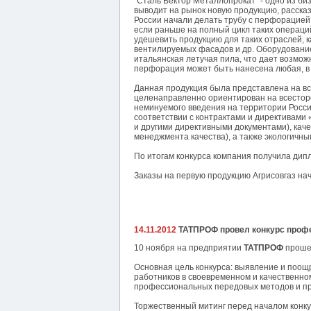
"Сталь Вектор Металлопрокат" - одно из б
выводит на рынок новую продукцию, рассказ
России начали делать трубу с перфорацией 
если раньше на полный цикл таких операций
удешевить продукцию для таких отраслей, 
вентилируемых фасадов и др. Оборудование
итальянская летучая пила, что дает возможн
перфорация может быть нанесена любая, в 
Данная продукция была представлена на все
целенаправленно ориентирован на всесторо
неминуемого введения на территории Росси
соответствии с контрактами и директивами 
и другими директивными документами), кач
менеджмента качества), а также экологичн
По итогам конкурса компания получила дип
Заказы на первую продукцию Агрисовгаз нач
14.11.2012
ТАТПРОФ провел конкурс проф
10 ноября на предприятии
ТАТПРОФ
прошел
Основная цель конкурса: выявление и поо
работников в своевременном и качественн
профессиональных передовых методов и пр
Торжественный митинг перед началом конку