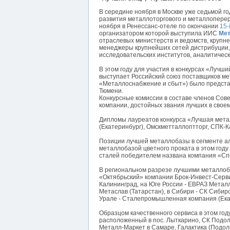
В середине ноября в Москве уже седьмой г
развития металлоторгового и металлоперер
ноября в Ренессанс-отеле по окончании
15-
организатором которой выступила ИИС
Мет
отраслевых министерств и ведомств, крупне
менеджеры крупнейших сетей дистрибуции,
исследовательских институтов, аналитическ
В этом году для участия в конкурсах «Луч
выступает Российский союз поставщиков ме
«Металлоснабжение и сбыт») было представ
Тюмени.
Конкурсные комиссии в составе членов Со
компании, достойных звания лучших в своем
Дипломы лауреатов конкурса «Лучшая мета
(Екатеринбург), Омскметталлоптторг, СПК-
Позиции лучшей металлобазы в сегменте ал
металлобазой цветного проката в этом год
сталей победителем названа компания «Сп
В региональном разрезе лучшими металлоб
«Октябрьский» компании Брок-Инвест-Серви
Калининград, на Юге России - ЕВРАЗ Метал
Метаслав (Татарстан), в Сибири - СК Сибир
Урале - Сталепромышленная компания (Ека
Образцом качественного сервиса в этом г
расположенный в пос. Лыткарино, СК Подо
Металл-Маркет в Самаре, Галактика (Подоль