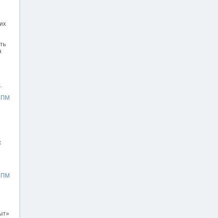
их
ть
а
.
СПМ
х
СПМ
ыт»