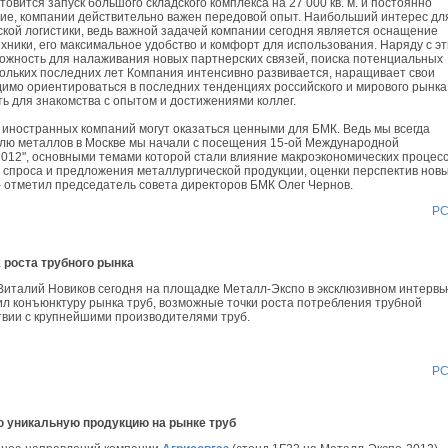
товится запуск большого складского комплекса на 27 000 кв. м. и постоянно
ие, компании действительно важен передовой опыт. Наибольший интерес дл
ской логистики, ведь важной задачей компании сегодня является оснащение
хники, его максимальное удобство и комфорт для использования. Наряду с эт
ожность для налаживания новых партнерских связей, поиска потенциальных
ольких последних лет Компания интенсивно развивается, наращивает свои
димо ориентироваться в последних тенденциях российского и мирового рынка
ь для знакомства с опытом и достижениями коллег.
и иностранных компаний могут оказаться ценными для БМК. Ведь мы всегда
лю металлов в Москве мы начали с посещения 15-ой Международной
012", основными темами которой стали влияние макроэкономических процес
з спроса и предложения металлургической продукции, оценки перспектив нов
- отметил председатель совета директоров БМК Олег Чернов.
Р
 роста трубного рынка
италий Новиков сегодня на площадке Металл-Экспо в эксклюзивном интервь
л конъюнктуру рынка труб, возможные точки роста потребления трубной
ствии с крупнейшими производителями труб.
Р
ю уникальную продукцию на рынке труб