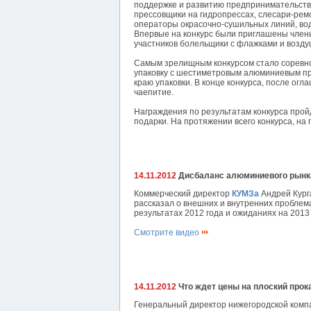
поддержке и развитию предпринимательств
прессовщики на гидропрессах, слесари-рем
операторы окрасочно-сушильных линий, вод
Впервые на конкурс были приглашены члены
участников болельщики с флажками и возд
Самым зрелищным конкурсом стало соревнов
упаковку с шестиметровым алюминиевым про
краю упаковки. В конце конкурса, после ог
чаепитие.
Награждения по результатам конкурса прой
подарки. На протяжении всего конкурса, на
14.11.2012
Дисбаланс алюминиевого рынка,
Коммерческий директор
КУМЗа
Андрей Кург
рассказал о внешних и внутренних проблем
результатах 2012 года и ожиданиях на 2013
Смотрите видео
14.11.2012
Что ждет цены на плоский прока
Генеральный директор нижегородской ком