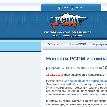
О Союзе
Члены РСПМ
Мероприят
Новости РСПМ и комп
1
←
|
« Первая
1014
1015
1016
1017
1018
15.11.2012
БМК знакомится с наработками
Руководство
Балтийской Металлургическо
"Металл-Экспо-2012", которая проходит в э
Участниками столь представительного меро
ожидается свыше 30 000 посетителей - пот
топливно-энергетического комплекса, транс
В рамках выставки открыты 18 специализир
с новыми предложениями, касающимися пос