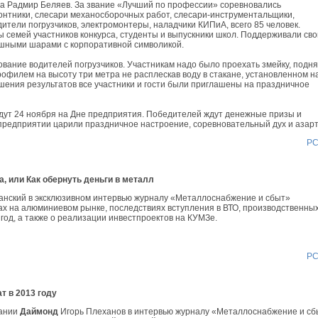
а Радмир Беляев. За звание «Лучший по профессии» соревновались
онтники, слесари механосборочных работ, слесари-инструментальщики,
ители погрузчиков, электромонтеры, наладчики КИПиА, всего 85 человек.
 семей участников конкурса, студенты и выпускники школ. Поддерживали сво
ушными шарами с корпоративной символикой.
ание водителей погрузчиков. Участникам надо было проехать змейку, подня
филем на высоту три метра не расплескав воду в стакане, установленном н
лашения результатов все участники и гости были приглашены на праздничное
дут 24 ноября на Дне предприятия. Победителей ждут денежные призы и
 предприятии царили праздничное настроение, соревновательный дух и азарт
Р
 или Как обернуть деньги в металл
анский в эксклюзивном интервью журналу «Металлоснабжение и сбыт»
ах на алюминиевом рынке, последствиях вступления в ВТО, производственны
 год, а также о реализации инвестпроектов на КУМЗе.
Р
т в 2013 году
пании
Даймонд
Игорь Плеханов в интервью журналу «Металлоснабжение и сб