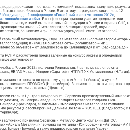
од подряд происходит чествование компаний, показавших наилучшие результ
абатывающего бизнеса в России. В этом году награждение состоялось 12
й Международной конференции «Российский рынок металлов-2012»
,
аллоснабжение и сбыт
. В конференции приняли участие представители
йших производителей стали и стальной продукции в России и странах СНГ, т
 руководители компаний металлопотребляющих отраслей, научно-
их агентств, банковских и финансовых учреждений, смежных отраслей.
ший сервисный металлоцентр», «Лучшая металлобаза» (организатором которы
таллопродукции) и «Лучшая сбытовая сеть» (организатор – ИИС
лено 55 объектов – от Владивостока до Калининграда и от Краснодара до и
вета РСПМ рассмотрели представленные на конкурс анкеты и определили
 виде деятельности.
ллобаза России-2012» получили Региональный центр металлопроката
Казань, ЕВРАЗ Металл Инпром (Саратов) и НТПМП УК Металлинвест (Н.Тагил).
юминиевого проката по-прежнему удержал Мост-1 (Москва), а лучшей
у стала компания ПРОМЭКО (Новосибирск). В сегменте проката из нержавеющ
ециальные стали и сплавы» (Щелково).
азами стали: в Центральном регионе - Сервисно-производственный комплекс
с (Москва), на Северо-Западе - гипермаркет металлов холдинга БМК-
л Инпром (Краснодар), в Поволжье - Высокогорская металлобаза компании
ские ресурсы (Новосибирск), на Дальнем Востоке – RUSTEEL (Владивосток) и 
теринбург).
оду заслуженно признаны Сервисный Металло-Центр компании ДиПОС,
льск «Ариэль Металл», гипермаркеты металла «Юнгородок» и «Автоград» АМ
ск), Тримет (Тюмень), а также владивостокская компания Мартен.