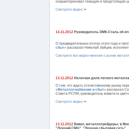
охарактеризовал текущую и предстоящую це
Смотрите видео
14.11.2012
Руководитель ОМК-Сталь об ито
О предварительных итогах этого года и про
сбыт
» рассказал Николай Зайцев, исполни
Смотрите все видео-мнения о рынке метал
13.11.2012
Нелегкая доля легкого металл
О том, что ждать отечественному рынку пер
«
Металлоснабжение и сбыт
» рассказал С
Совета РСПМ, руководитель комитета цвет
Смотрите видео
13.11.2012
Виват, металлотрейдеры: в Мос
"Лучший СМЦ", "Лучшая сбытовая сеть"