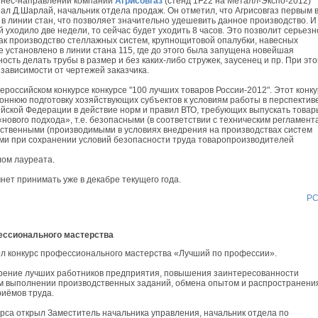
изнес-направлений компании
Агрисовгаз
(стенд 1F22 на Металл-Экспо-2012)
ал Д.Шарлай, начальник отдела продаж. Он отметил, что Агрисовгаз первым 
в линии стан, что позволяет значительно удешевить данное производство. И
 уходило две недели, то сейчас будет уходить 8 часов. Это позволит серьезн
как производство стеллажных систем, крупнощитовой опалубки, навесных
 установлено в линии стана 115, где до этого была запущена новейшая
ость делать трубы в размер и без каких-либо стружек, заусенец и пр. При эт
зависимости от чертежей заказчика.
российском конкурсе конкурсе "100 лучших товаров России-2012". Этот конку
ннюю подготовку хозяйствующих субъектов к условиям работы в перспектив
йской Федерации в действие норм и правил ВТО, требующих выпускать товар
«нового подхода», т.е. безопасными (в соответствии с техническим регламент
ественными (производимыми в условиях внедрения на производствах систем
ыми при сохранении условий безопасности труда товаропроизводителей
лом лауреата.
нет принимать уже в декабре текущего года.
Р
ессионального мастерства
 конкурс профессионального мастерства «Лучший по профессии».
щрение лучших работников предприятия, повышения заинтересованности
ом выполнении производственных заданий, обмена опытом и распространени
иёмов труда.
рса открыл Заместитель начальника управления, начальник отдела по