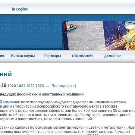
ия
Бизнес-клубы
Партнеры
Объявления
Должники
аний
019
→
1020
1021
1022
1023
Последняя »
|
 ведущих российских и иностранных компаний
й Компании
посетило крупную международную промышленную выставку
ти дни на территории Всероссийского выставочного центра в Москве.
приятие в металлоторговой сфере стали более 700 компаний из 35 стран мир
ребителей черных и цветных металлов из стройиндустрии, машиностроения,
портных и логистических, металлоторговых компаний.
ованных салонов по основным сегментам черной и цветной металлургии. Им
ледних достижений отрасли и современных технологий, связаны большие