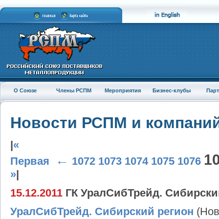
О Союзе
Члены РСПМ
Мероприятия
Бизнес-клубы
Пар
Новости РСПМ и компани
|
«
1
←
Первая
1072
1073
1074
1075
1076
»
|
15.12.2011
ГК УралСибТрейд. Сибирский
УралСибТрейд. Сибирский регион
(Нов