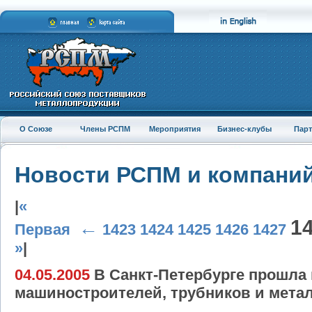
О Союзе
Члены РСПМ
Мероприятия
Бизнес-клубы
Пар
Новости РСПМ и компани
|
«
1
←
Первая
1423
1424
1425
1426
1427
»
|
04.05.2005
В Санкт-Петербурге прошла 
машиностроителей, трубников и мета