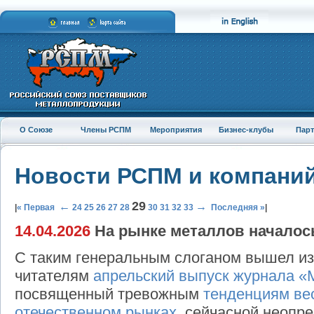
О Союзе
Члены РСПМ
Мероприятия
Бизнес-клубы
Пар
Новости РСПМ и компани
29
←
→
|
« Первая
24
25
26
27
28
30
31
32
33
Последняя »
|
14.04.2026
На рынке металлов началос
С таким генеральным слоганом вышел из 
читателям
апрельский выпуск журнала «
посвященный тревожным
тенденциям ве
отечественном рынках
, сейчасной неопр