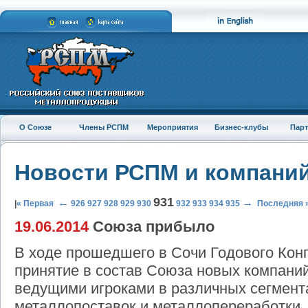
О Союзе
Члены РСПМ
Мероприятия
Бизнес-клубы
Пар
Новости РСПМ и компани
931
←
→
|
« Первая
926
927
928
929
930
932
933
934
935
Последняя 
19.06.2014
Союза прибыло
В ходе прошедшего в Сочи Годового Кон
принятие в состав Союза новых компани
ведущими игроками в различных сегмент
металлопоставок и металлопереработки.