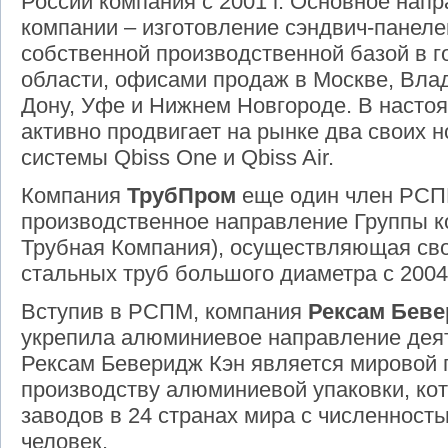
России компания с 2001 г. Основное нап
компании – изготовление сэндвич-панеле
собственной производственной базой в 
области, офисами продаж в Москве, Влад
Дону, Уфе и Нижнем Новгороде. В насто
активно продвигает на рынке два своих 
системы Qbiss One и Qbiss Air.
Компания
ТрубПром
еще один член РСПМ
производственное направление Группы 
Трубная Компания), осуществляющая сво
стальных труб большого диаметра с 2004 
Вступив в РСПМ, компания
Рексам Беве
укрепила алюминиевое направление дея
Рексам Беверидж Кэн является мировой 
производству алюминиевой упаковки, кот
заводов в 24 странах мира с численност
человек.