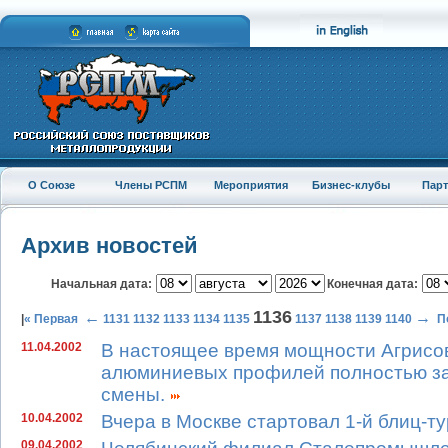
О Союзе
Члены РСПМ
Мероприятия
Бизнес-клубы
Пар
Архив новостей
Начальная дата:
Конечная дата:
1136
←
→
|
« Первая
1131
1132
1133
1134
1135
1137
1138
1139
1140
П
11.04.2002
В настоящее время мощности Агрисов
алюминиевых профилей полностью за
смены.
10.04.2002
Вчера в Москве стартовал 1-й блиц-т
09.04.2002