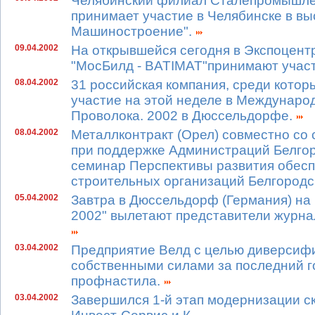
Челябинский филиал Сталепромышлен
принимает участие в Челябинске в вы
Машиностроение".
09.04.2002
На открывшейся сегодня в Экспоцент
"МосБилд - BATIMAT"принимают учас
08.04.2002
31 российская компания, среди кото
участие на этой неделе в Междунаро
Проволока. 2002 в Дюссельдорфе.
08.04.2002
Металлконтракт (Орел) совместно с
при поддержке Администраций Белгор
семинар Перспективы развития обес
строительных организаций Белгородс
05.04.2002
Завтра в Дюссельдорф (Германия) на 
2002" вылетают представители журна
03.04.2002
Предприятие Велд с целью диверсифи
собственными силами за последний го
профнастила.
03.04.2002
Завершился 1-й этап модернизации ск