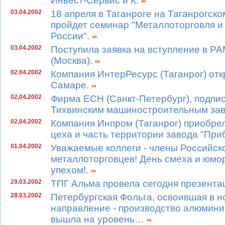
Инвест-Сервис и К.
03.04.2002
18 апреля в Таганроге на Таганрогск
пройдет семинар "Металлоторговля и
России".
03.04.2002
Поступила заявка на вступление в Р
(Москва).
02.04.2002
Компания ИнтерРесурс (Таганрог) от
Самаре.
02.04.2002
Фирма ЕСН (Санкт-Петербург), подпис
Тихвинским машиностроительным за
02.04.2002
Компания Инпром (Таганрог) приобре
цеха и часть территории завода "При
01.04.2002
Уважаемые коллеги - члены Российск
металлоторговцев! День смеха и юмора
упехом!.
29.03.2002
ТПГ Альма провела сегодня презента
28.03.2002
Петербургская Фольга, освоившая в н
направление - производство алюминие
вышла на уровень…