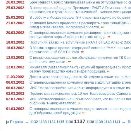
26.03.2002
Брок Инвест Сервис увеличивает цены на отпускаемые со с
25.03.2002
В конце прошлой недели Президент РАМТ А.Романов побывал 
ознакомился с деятельностью компаний - членов Ассоциаци
25.03.2002
В субботу в Москве прошел 3-й открытый турнир по боулинг
21.03.2002
Компания Комтех продолжает расширять свою складскую и 
склад в г.Ивантеевка, Московской области.
20.03.2002
Сталепромышленная компания расширяет свои складские пл
эксплуатацию первый пролет крытого склада.
18.03.2002
Поступили заявки на вступление в РАМТ от ЗАО Алар-2 (Мо
16.03.2002
В Магнитогорске прошел очередной семинар "ММК - новые в
организованный РАМТ и ММК.
12.03.2002
С целью сокращения сроков обслуживания клиентов ТД Сан
on-line систему связи .
12.03.2002
Ижметалл (Металлкомплект) - крупный производитель проф
сезону производство новых видов продукции.
11.03.2002
Десант металлоторговцев на этой неделе высадится на Маг
06.03.2002
Сталепромышленная компания ввела в эксплуатацию агрег
06.03.2002
ИИС "Металлоснабжение и сбыт"информирует о выходе из 
02.03.2002
Первого марта исполнилось 10 лет Торговому дому Санест
02.03.2002
ИИС Металлоснабжение и сбыт сообщает, что вышел из пе
сборника "Рынок металлов".
01.03.2002
Сталепромышленная компания представляет на проходящей
дом"образцы своей продукции
1137
←
→
|
« Первая
1132
1133
1134
1135
1136
1138
1139
1140
1141
П