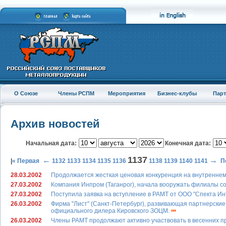
О Союзе
Члены РСПМ
Мероприятия
Бизнес-клубы
Пар
Архив новостей
Начальная дата:
Конечная дата:
1137
←
→
|
« Первая
1132
1133
1134
1135
1136
1138
1139
1140
1141
П
28.03.2002
Продолжается жесткая ценовая конкуренция на внутреннем
27.03.2002
Компания Инпром (Таганрог), начала вооружать филиалы 
27.03.2002
Поступила заявка на вступление в РАМТ от ООО "Спекта Ин
26.03.2002
Фирма "Лист" (Санкт-Петербург), развивающая партнерски
официального дилера Кировского ЗОЦМ.
26.03.2002
Члены РАМТ продолжают активно участвовать в весенних 