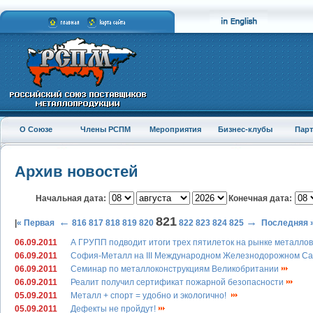
О Союзе
Члены РСПМ
Мероприятия
Бизнес-клубы
Пар
Архив новостей
Начальная дата:
Конечная дата:
821
←
→
|
« Первая
816
817
818
819
820
822
823
824
825
Последняя 
06.09.2011
А ГРУПП подводит итоги трех пятилеток на рынке металло
06.09.2011
София-Металл на III Международном Железнодорожном С
06.09.2011
Семинар по металлоконструкциям Великобритании
06.09.2011
Реалит получил сертификат пожарной безопасности
05.09.2011
Металл + спорт = удобно и экологично!
05.09.2011
Дефекты не пройдут!