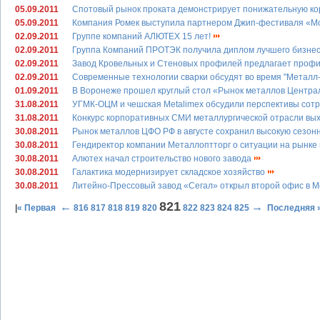
05.09.2011
Спотовый рынок проката демонстрирует понижательную к
05.09.2011
Компания Ромек выступила партнером Джип-фестиваля «М
02.09.2011
Группе компаний АЛЮТЕХ 15 лет!
02.09.2011
Группа Компаний ПРОТЭК получила диплом лучшего бизне
02.09.2011
Завод Кровельных и Стеновых профилей предлагает про
02.09.2011
Современные технологии сварки обсудят во время "Металл
01.09.2011
В Воронеже прошел круглый стол «Рынок металлов Центра
31.08.2011
УГМК-ОЦМ и чешская Metalimex обсудили перспективы сот
31.08.2011
Конкурс корпоративных СМИ металлургической отрасли в
30.08.2011
Рынок металлов ЦФО РФ в августе сохранил высокую сезон
30.08.2011
Гендиректор компании Металлоптторг о ситуации на рынк
30.08.2011
Алютех начал строительство нового завода
30.08.2011
Галактика модернизирует складское хозяйство
30.08.2011
Литейно-Прессовый завод «Сегал» открыл второй офис в 
821
←
→
|
« Первая
816
817
818
819
820
822
823
824
825
Последняя 