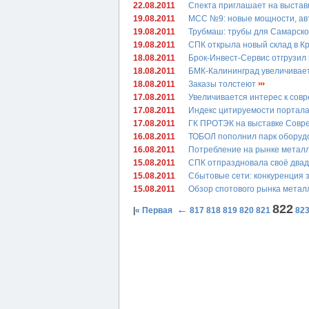
22.08.2011
Спекта приглашает на выстав
19.08.2011
МСС №9: новые мощности, авт
19.08.2011
Трубмаш: трубы для Самарск
19.08.2011
СПК открыла новый склад в К
18.08.2011
Брок-Инвест-Сервис отгрузил
18.08.2011
БМК-Калининград увеличива
18.08.2011
Заказы толстеют
17.08.2011
Увеличивается интерес к сов
17.08.2011
Индекс цитируемости портала
17.08.2011
ГК ПРОТЭК на выставке Совр
16.08.2011
ТОБОЛ пополнил парк оборуд
16.08.2011
Потребление на рынке металло
15.08.2011
СПК отпраздновала своё двад
15.08.2011
Сбытовые сети: конкуренция 
15.08.2011
Обзор спотового рынка металл
822
←
|
« Первая
817
818
819
820
821
82