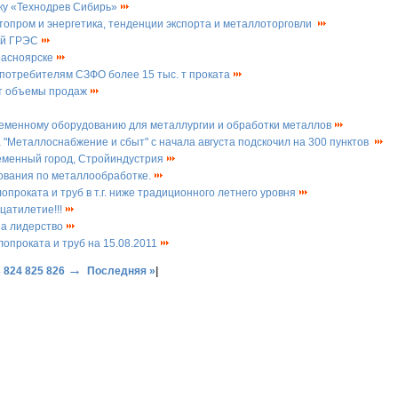
ку «Технодрев Сибирь»
опром и энергетика, тенденции экспорта и металлоторговли
ой ГРЭС
расноярске
 потребителям СЗФО более 15 тыс. т проката
ет объемы продаж
ременному оборудованию для металлургии и обработки металлов
 "Металлоснабжение и сбыт" с начала августа подскочил на 300 пунктов
еменный город, Стройиндустрия
ования по металлообработке.
проката и труб в т.г. ниже традиционного летнего уровня
цатилетие!!!
за лидерство
опроката и труб на 15.08.2011
→
3
824
825
826
Последняя »
|