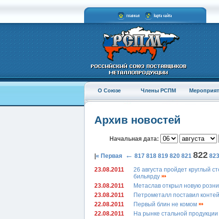
О Союзе
Члены РСПМ
Мероприят
Архив новостей
Начальная дата:
822
←
|
« Первая
817
818
819
820
821
82
23.08.2011
26 августа пройдет круглый с
бильярду
23.08.2011
Метаслав открыл новую розн
23.08.2011
Петрометалл поставил конте
22.08.2011
Первый блин не комом
22.08.2011
На рынке стальной продукции