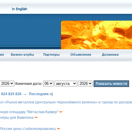
ия
Бизнес-клубы
Партнеры
Объявления
Должники
Конечная дата:
→
3
824
825
826
Последняя »
|
тол «Рынок металлов Центрально-Чернозёмного региона» и турнир по русско
ичную площадку "Метаслав-Кукмор"
йнеры для Вавилона
 России цены стабилизировались