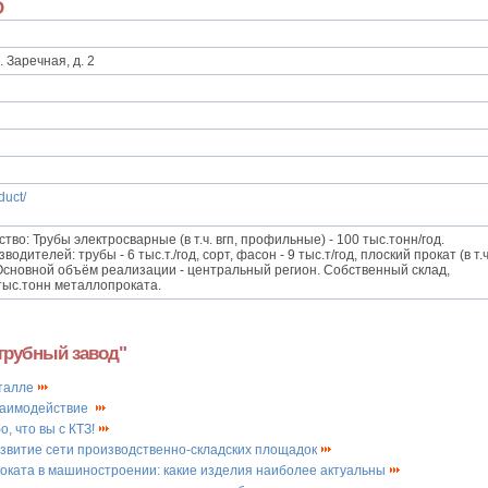
О
 Заречная, д. 2
duct/
во: Трубы электросварные (в т.ч. вгп, профильные) - 100 тыс.тонн/год.
одителей: трубы - 6 тыс.т./год, сорт, фасон - 9 тыс.т/год, плоский прокат (в т.ч
. Основной объём реализации - центральный регион. Собственный склад,
тыс.тонн металлопроката.
трубный завод"
еталле
взаимодействие
, что вы с КТЗ!
звитие сети производственно-складских площадок
роката в машиностроении: какие изделия наиболее актуальны