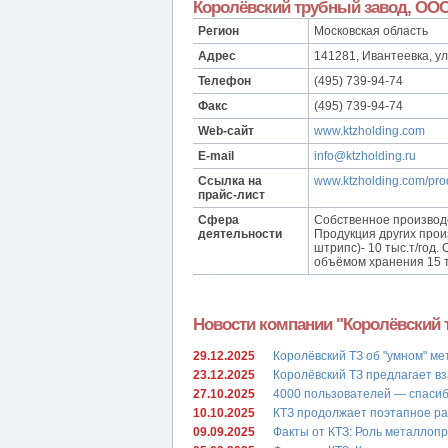
Королёвский трубный завод, ОО
Регион
Московская область
Адрес
141281, Ивантеевка, ул.
Телефон
(495) 739-94-74
Факс
(495) 739-94-74
Web-сайт
www.ktzholding.com
E-mail
info@ktzholding.ru
Ссылка на
www.ktzholding.com/pro
прайс-лист
Сфера
Собственное производст
деятельности
Продукция других произв
штрипс)- 10 тыс.т/год
объёмом хранения 15 
Новости компании "Королёвский 
29.12.2025
Королёвский ТЗ об "умном" м
23.12.2025
Королёвский ТЗ предлагает 
27.10.2025
4000 пользователей — спасибо
10.10.2025
КТЗ продолжает поэтапное ра
09.09.2025
Факты от КТЗ: Роль металлоп