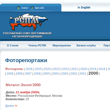
О Союзе
Члены РСПМ
Мероприятия
Бизнес-клубы
Пар
Фоторепортажи
Фотоархив:
|
2026
|
2025
|
2024
|
2023
|
2022
|
2021
|
2020
|
2019
|
2018
|
2
2000
|
2009
|
2008
|
2007
|
2006
|
2005
|
2004
|
2003
|
2002
|
2001
|
|
Металл-Экспо'2000
Дата:
21 ноября 2000г.
Место:
Российская Федерация, Москва
Количество:
25
Далее